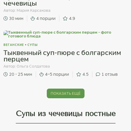
чечевицы
Автор:
Мария Карсакова
30 мин
4 порции
4.9
ВЕГАНСКИЕ
•
СУПЫ
Тыквенный суп-пюре с болгарским
перцем
Автор:
Ольга Солдатова
20 - 25 мин
4–5 порции
4.5
1
отзыв
ПОКАЗАТЬ ЕЩЁ
Супы из чечевицы постные