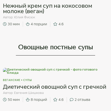
Нежный крем суп на кокосовом
молоке (веган)
Автор:
Юлия Фисюк
30 мин
4 порции
4.6
Овощные постные супы
ВЕГАНСКИЕ
•
СУПЫ
Диетический овощной суп с гречкой
Автор:
Евгения Шишкова
50 мин
8 порций
4.6
2
отзыва