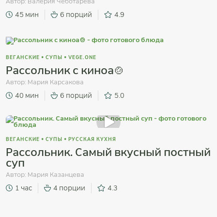
Автор:
Валерия Чеботарева
45 мин
6 порций
4.9
ВЕГАНСКИЕ
•
СУПЫ
•
VEGE.ONE
Рассольник с киноа🍲
Автор:
Мария Карсакова
40 мин
6 порций
5.0
ВЕГАНСКИЕ
•
СУПЫ
•
РУССКАЯ КУХНЯ
Рассольник. Самый вкусный постный
суп
Автор:
Мария Казанцева
1 час
4 порции
4.3