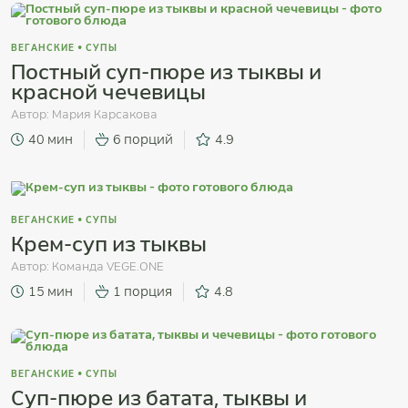
ВЕГАНСКИЕ
•
СУПЫ
Постный суп-пюре из тыквы и
красной чечевицы
Автор:
Мария Карсакова
40 мин
6 порций
4.9
ВЕГАНСКИЕ
•
СУПЫ
Крем-суп из тыквы
Автор: Команда VEGE.ONE
15 мин
1 порция
4.8
ВЕГАНСКИЕ
•
СУПЫ
Суп-пюре из батата, тыквы и