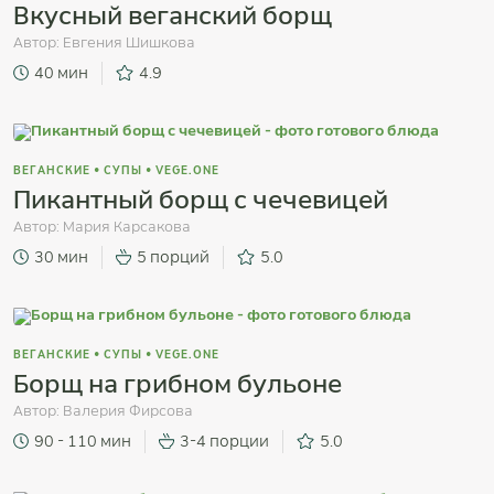
Вкусный веганский борщ
Автор:
Евгения Шишкова
40 мин
4.9
ВЕГАНСКИЕ
•
СУПЫ
•
VEGE.ONE
Пикантный борщ с чечевицей
Автор:
Мария Карсакова
30 мин
5 порций
5.0
ВЕГАНСКИЕ
•
СУПЫ
•
VEGE.ONE
Борщ на грибном бульоне
Автор:
Валерия Фирсова
90 - 110 мин
3-4 порции
5.0