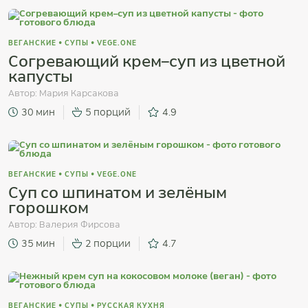
ВЕГАНСКИЕ
•
СУПЫ
•
VEGE.ONE
Согревающий крем–суп из цветной
капусты
Автор:
Мария Карсакова
30 мин
5 порций
4.9
ВЕГАНСКИЕ
•
СУПЫ
•
VEGE.ONE
Суп со шпинатом и зелёным
горошком
Автор:
Валерия Фирсова
35 мин
2 порции
4.7
ВЕГАНСКИЕ
•
СУПЫ
•
РУССКАЯ КУХНЯ