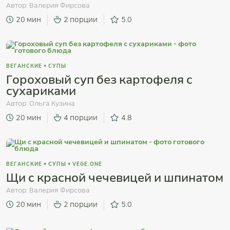
Автор:
Валерия Фирсова
20 мин
2 порции
5.0
ВЕГАНСКИЕ
•
СУПЫ
Гороховый суп без картофеля с
сухариками
Автор:
Ольга Кузина
20 мин
4 порции
4.8
ВЕГАНСКИЕ
•
СУПЫ
•
VEGE.ONE
Щи с красной чечевицей и шпинатом
Автор:
Валерия Фирсова
20 мин
2 порции
5.0