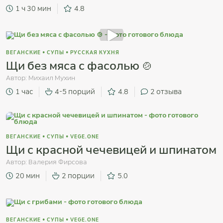
1 ч 30 мин
4.8
ВЕГАНСКИЕ
•
СУПЫ
•
РУССКАЯ КУХНЯ
Щи без мяса с фасолью 🍲
Автор:
Михаил Мухин
1 час
4-5 порций
4.8
2
отзыва
ВЕГАНСКИЕ
•
СУПЫ
•
VEGE.ONE
Щи с красной чечевицей и шпинатом
Автор:
Валерия Фирсова
20 мин
2 порции
5.0
ВЕГАНСКИЕ
•
СУПЫ
•
VEGE.ONE