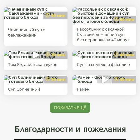
40 мин
40 мин
Рассольник с овсянкой:
Чечевичный суп с
быстрый домашний суп
баклажанами
без перловки за 40 минут
30 мин
40 мин
Том Ям, азиатская кухня
Суп со снытью и фасолью
30 мин
40 мин
Суп Солнечный
Рaмэн
ПОКАЗАТЬ ЕЩЁ
Благодарности и пожелания