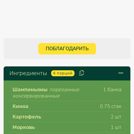
ПОБЛАГОДАРИТЬ
Ингредиенты
6
порций
Шампиньоны
порезанные
1 банка
консервированные
Киноа
0.75 стак
Картофель
2 шт
Морковь
1 шт