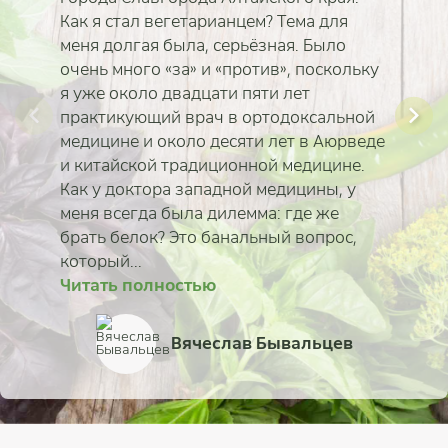
Как я стал вегетарианцем? Тема для
меня долгая была, серьёзная. Было
очень много «за» и «против», поскольку
я уже около двадцати пяти лет
практикующий врач в ортодоксальной
медицине и около десяти лет в Аюрведе
и китайской традиционной медицине.
Как у доктора западной медицины, у
меня всегда была дилемма: где же
брать белок? Это банальный вопрос,
который...
Читать полностью
Читать полностью
Читать полностью
Читать полностью
Читать полностью
Читать полностью
Читать полностью
Читать полностью
Александр Иванов
Анастасия Башук
Вячеслав Бывальцев
Татьяна Еськина-Моро
Екатерина Коротка
Родион Головачёв
Марина Карпова
Арина Гусева