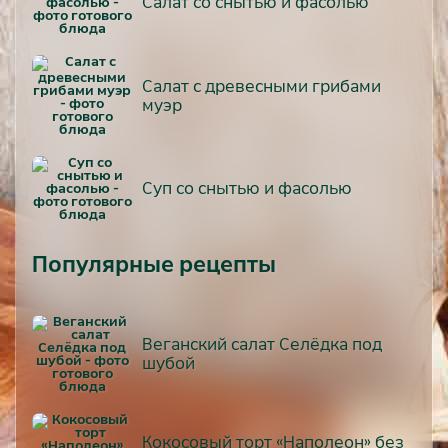
Салат со снытью и фасолью
Салат с древесными грибами
муэр
Суп со снытью и фасолью
Популярные рецепты
Веганский салат Селёдка под
шубой
Кокосовый торт «Наполеон» без