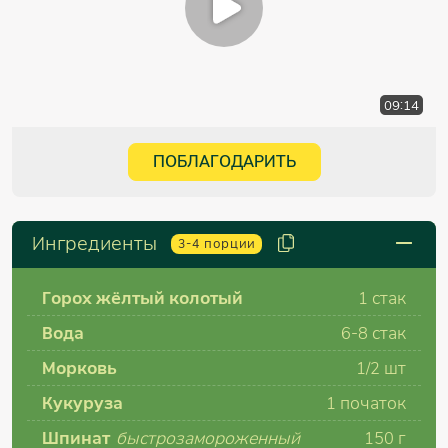
09:14
ПОБЛАГОДАРИТЬ
Ингредиенты
3-4
порции
Горох жёлтый колотый
1 стак
Вода
6-8 стак
Морковь
1/2 шт
Кукуруза
1 початок
Шпинат
быстрозамороженный
150 г