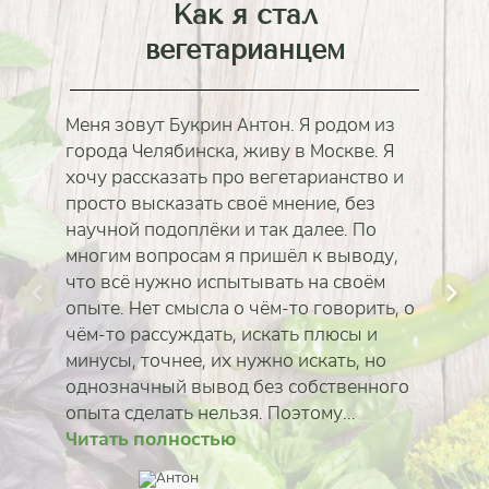
Как я стал
вегетарианцем
Меня зовут Букрин Антон. Я родом из
города Челябинска, живу в Москве. Я
хочу рассказать про вегетарианство и
просто высказать своё мнение, без
научной подоплёки и так далее. По
многим вопросам я пришёл к выводу,
что всё нужно испытывать на своём
опыте. Нет смысла о чём-то говорить, о
чём-то рассуждать, искать плюсы и
минусы, точнее, их нужно искать, но
однозначный вывод без собственного
опыта сделать нельзя. Поэтому...
Читать полностью
Читать полностью
Читать полностью
Читать полностью
Читать полностью
Читать полностью
Читать полностью