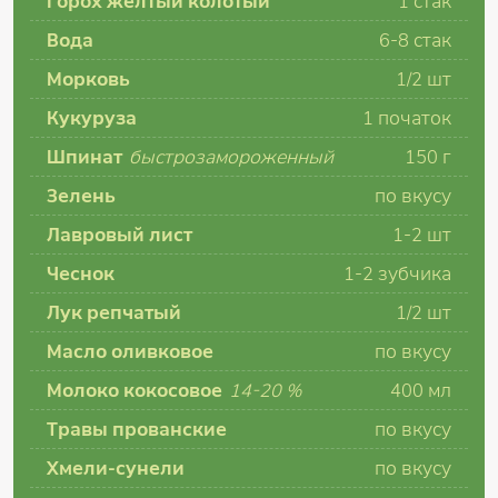
Горох жёлтый колотый
1
стак
Вода
6-8
стак
Морковь
1/2
шт
Кукуруза
1
початок
Шпинат
быстрозамороженный
150
г
Зелень
по вкусу
Лавровый лист
1-2
шт
Чеснок
1-2
зубчика
Лук репчатый
1/2
шт
Масло оливковое
по вкусу
Молоко кокосовое
14-20 %
400
мл
Травы прованские
по вкусу
Хмели-сунели
по вкусу