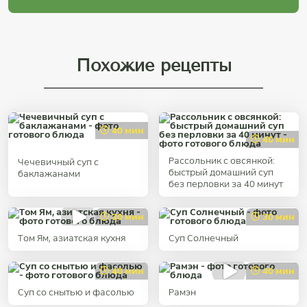
Похожие рецепты
40 мин
40 мин
Рассольник с овсянкой:
Чечевичный суп с
быстрый домашний суп
баклажанами
без перловки за 40 минут
30 мин
30 мин
Том Ям, азиатская кухня
Суп Солнечный
40 мин
40 мин
Суп со снытью и фасолью
Рaмэн