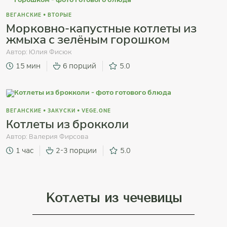
ВЕГАНСКИЕ
•
ВТОРЫЕ
Морковно-капустные котлеты из
жмыха с зелёным горошком
Автор:
Юлия Фисюк
15 мин
6 порций
5.0
ВЕГАНСКИЕ
•
ЗАКУСКИ
•
VEGE.ONE
Котлеты из брокколи
Автор:
Валерия Фирсова
1 час
2-3 порции
5.0
Котлеты из чечевицы