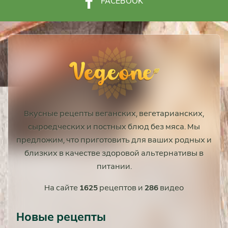
FACEBOOK
Вкусные рецепты веганских, вегетарианских,
сыроедческих и постных блюд без мяса. Мы
предложим, что приготовить для ваших родных и
близких в качестве здоровой альтернативы в
питании.
На сайте
1625
рецептов и
286
видео
Новые рецепты