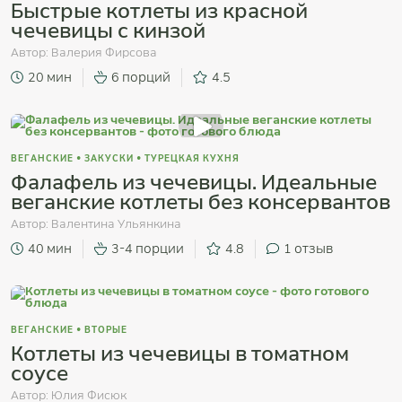
Быстрые котлеты из красной
чечевицы с кинзой
Автор:
Валерия Фирсова
20 мин
6 порций
4.5
ВЕГАНСКИЕ
•
ЗАКУСКИ
•
ТУРЕЦКАЯ КУХНЯ
Фалафель из чечевицы. Идеальные
веганские котлеты без консервантов
Автор:
Валентина Ульянкина
40 мин
3-4 порции
4.8
1
отзыв
ВЕГАНСКИЕ
•
ВТОРЫЕ
Котлеты из чечевицы в томатном
соусе
Автор:
Юлия Фисюк