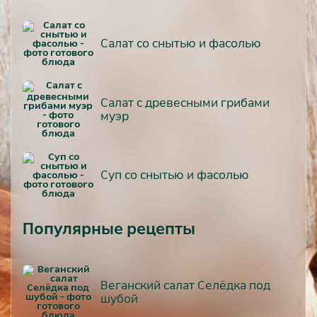
Салат со снытью и фасолью
Салат с древесными грибами
муэр
Суп со снытью и фасолью
Популярные рецепты
Веганский салат Селёдка под
шубой