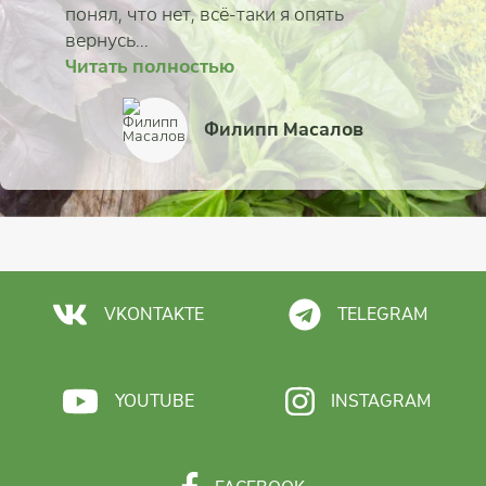
понял, что нет, всё-таки я опять
вернусь...
Читать полностью
Читать полностью
Читать полностью
Читать полностью
Читать полностью
Читать полностью
Читать полностью
Читать полностью
Анастасия Самородс
Ксения Кильяченков
Ирина Севостьянов
Юлия Мельник
Филипп Масалов
Татьяна Еськина-Моро
Алексей Липяковски
Алина Тимонина
VKONTAKTE
TELEGRAM
YOUTUBE
INSTAGRAM