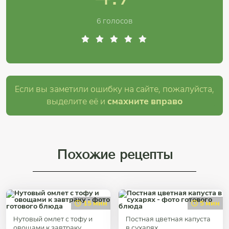
6 голосов
Если вы заметили ошибку на сайте, пожалуйста,
выделите её и
смахните вправо
Похожие рецепты
15 мин
5 мин
Нутовый омлет с тофу и
Постная цветная капуста
овощами к завтраку
в сухарях