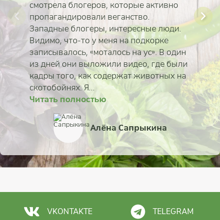
смотрела блогеров, которые активно
пропагандировали веганство.
Западные блогеры, интересные люди.
Видимо, что-то у меня на подкорке
записывалось, «моталось на ус». В один
из дней они выложили видео, где были
кадры того, как содержат животных на
скотобойнях. Я...
Читать полностью
Читать полностью
Читать полностью
Читать полностью
Читать полностью
Читать полностью
Читать полностью
Читать полностью
Вадим Левашов
Алёна Сапрыкина
Анастасия Шадских
Родион Головачёв
Дмитрий Коровин
Илона Ребицкая
Марина Габрух
Юлия Бежина
VKONTAKTE
TELEGRAM