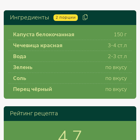
Ингредиенты
2
порции
Капуста белокочанная
150
г
Чечевица красная
3-4
ст.л
Вода
2-3
ст.л
Зелень
по вкусу
Соль
по вкусу
Перец чёрный
по вкусу
Рейтинг рецепта
4.7