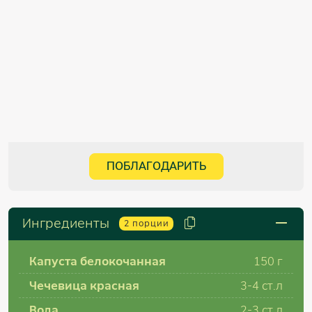
ПОБЛАГОДАРИТЬ
Ингредиенты
2
порции
Капуста белокочанная
150 г
Чечевица красная
3-4 ст.л
Вода
2-3 ст.л