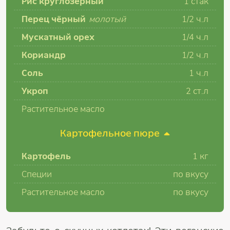
Рис круглозёрный
1 стак
Перец чёрный
молотый
1/2 ч.л
Мускатный орех
1/4 ч.л
Кориандр
1/2 ч.л
Соль
1 ч.л
Укроп
2 ст.л
Растительное масло
Картофельное пюре
Картофель
1 кг
Специи
по вкусу
Растительное масло
по вкусу