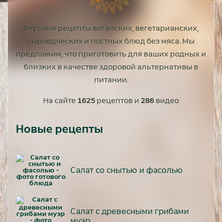
Вкусные рецепты веганских, вегетарианских,
сыроедческих и постных блюд без мяса. Мы
предложим, что приготовить для ваших родных и
близких в качестве здоровой альтернативы в
питании.
На сайте
1625
рецептов и
286
видео
Новые рецепты
Салат со снытью и фасолью
Салат с древесными грибами
муэр