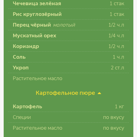
Чечевица зелёная
1
стак
Рис круглозёрный
1
стак
Перец чёрный
молотый
1/2
ч.л
Мускатный орех
1/4
ч.л
Кориандр
1/2
ч.л
Соль
1
ч.л
Укроп
2
ст.л
Растительное масло
Картофельное пюре
Картофель
1
кг
Специи
по вкусу
Растительное масло
по вкусу