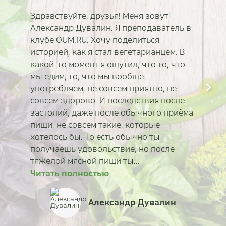
Здравствуйте, друзья! Меня зовут
Александр Дувалин. Я преподаватель в
клубе OUM.RU. Хочу поделиться
историей, как я стал вегетарианцем. В
какой-то момент я ощутил, что то, что
мы едим, то, что мы вообще
употребляем, не совсем приятно, не
совсем здорово. И последствия после
застолий, даже после обычного приёма
пищи, не совсем такие, которые
хотелось бы. То есть обычно ты
получаешь удовольствие, но после
тяжёлой мясной пищи ты...
Читать полностью
Читать полностью
Читать полностью
Читать полностью
Читать полностью
Читать полностью
Читать полностью
Читать полностью
Ирина Севостьянов
Анастасия Башук
Александр Дувалин
Татьяна Еськина-Моро
Вячеслав Бывальце
Надежда Цимбалов
Марина Габрух
Олег Васильев