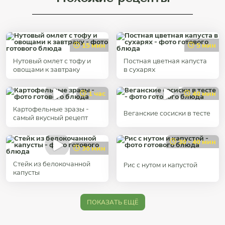
15 мин
5 мин
Нутовый омлет с тофу и
Постная цветная капуста
овощами к завтраку
в сухарях
1 час
40 мин
Картофельные зразы -
Веганские сосиски в тесте
cамый вкусный рецепт
30 - 40 мин
30 мин
Стейк из белокочанной
Рис с нутом и капустой
капусты
ПОКАЗАТЬ ЕЩЁ