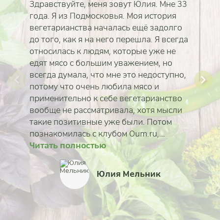
Здравствуйте, меня зовут Юлия. Мне 33
года. Я из Подмосковья. Моя история
вегетарианства началась ещё задолго
до того, как я на него перешла. Я всегда
относилась к людям, которые уже не
едят мясо с большим уважением, но
всегда думала, что мне это недоступно,
потому что очень любила мясо и
применительно к себе вегетарианство
вообще не рассматривала, хотя мысли
такие позитивные уже были. Потом
познакомилась с клубом Oum.ru,...
Читать полностью
Читать полностью
Читать полностью
Читать полностью
Читать полностью
Читать полностью
Читать полностью
Читать полностью
Юлия Мельник
Мария Карсакова
Екатерина Коротка
Юлия Пыльненькая
Юлия Бежина
Сергей Новик
Ольга Савина
Борис Рожнов