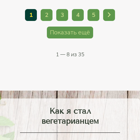
1
2
3
4
5
Показать ещё
1
— 8 из 35
Как я стал
вегетарианцем