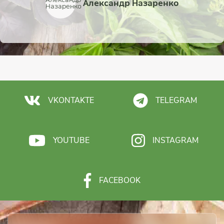
Александр Назаренко
Виктория Комиссаро
Михаил Дмитриев
Иван Новиков
Борис Рожнов
VKONTAKTE
TELEGRAM
YOUTUBE
INSTAGRAM
FACEBOOK