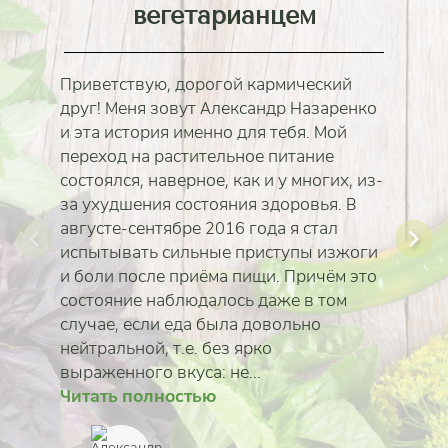
вегетарианцем
Приветствую, дорогой кармический
друг! Меня зовут Александр Назаренко
и эта история именно для тебя. Мой
переход на растительное питание
состоялся, наверное, как и у многих, из-
за ухудшения состояния здоровья. В
августе-сентябре 2016 года я стал
испытывать сильные приступы изжоги
и боли после приёма пищи. Причём это
состояние наблюдалось даже в том
случае, если еда была довольно
нейтральной, т.е. без ярко
выраженного вкуса: не...
Читать полностью
Читать полностью
Читать полностью
Читать полностью
Читать полностью
Читать полностью
Читать полностью
Читать полностью
Ирина Севостьянов
Айша Ситдикова
Илья Белов