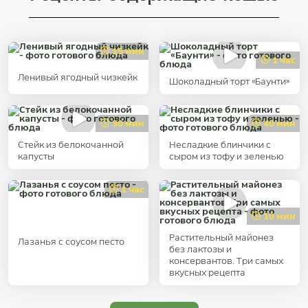
15 мин
1 час
Ленивый ягодный чизкейк
Шоколадный торт «Баунти»
30 мин
40 мин
Стейк из белокочанной
Несладкие блинчики с
капусты
сыром из тофу и зеленью
1 час
10 мин
Растительный майонез
Лазанья с соусом песто
без лактозы и
консервантов. Три самых
вкусных рецепта