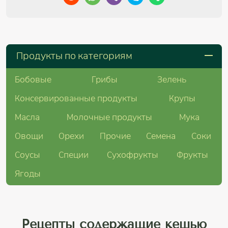
Продукты по категориям
Бобовые
Грибы
Зелень
Консервированные продукты
Крупы
Масла
Молочные продукты
Мука
Овощи
Орехи
Прочие
Семена
Соки
Соусы
Специи
Сухофрукты
Фрукты
Ягоды
Рецепты содержащие кешью