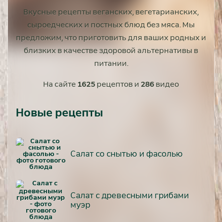
Вкусные рецепты веганских, вегетарианских,
сыроедческих и постных блюд без мяса. Мы
предложим, что приготовить для ваших родных и
близких в качестве здоровой альтернативы в
питании.
На сайте
1625
рецептов и
286
видео
Новые рецепты
Салат со снытью и фасолью
Салат с древесными грибами
муэр