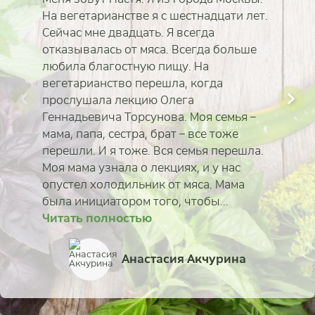
На вегетарианстве я с шестнадцати лет.
Сейчас мне двадцать. Я всегда
отказывалась от мяса. Всегда больше
любила благостную пищу. На
вегетарианство перешла, когда
прослушала лекцию Олега
Геннадьевича Торсунова. Моя семья –
мама, папа, сестра, брат – все тоже
перешли. И я тоже. Вся семья перешла.
Моя мама узнала о лекциях, и у нас
опустел холодильник от мяса. Мама
была инициатором того, чтобы...
Читать полностью
Читать полностью
Читать полностью
Читать полностью
Читать полностью
Читать полностью
Читать полностью
Читать полностью
Анастасия Акчурина
Татьяна Еськина-Моро
Александр Назаренк
Татьяна Тычинская
Михаил Дмитриев
Елена Машенцева
Регина Чудина
Алина Путова