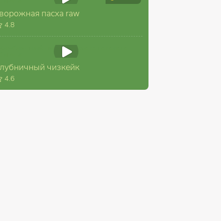
ворожная пасха raw
4.8
лубничный чизкейк
4.6