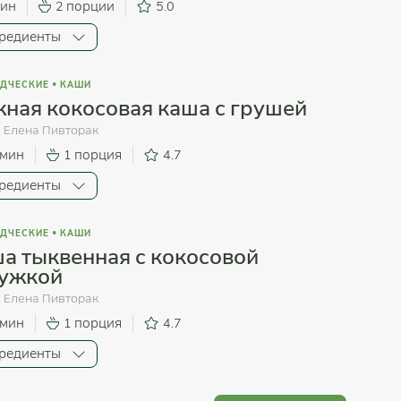
мин
2 порции
5.0
редиенты
ДЧЕСКИЕ
•
КАШИ
ная кокосовая каша с грушей
:
Елена Пивторак
 мин
1 порция
4.7
редиенты
ДЧЕСКИЕ
•
КАШИ
а тыквенная с кокосовой
ружкой
:
Елена Пивторак
 мин
1 порция
4.7
редиенты