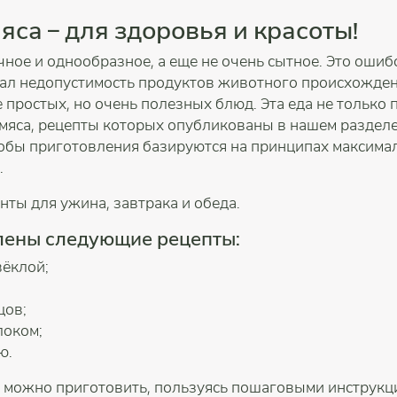
яса – для здоровья и красоты!
чное и однообразное, а еще не очень сытное. Это оши
знал недопустимость продуктов животного происхожде
ростых, но очень полезных блюд. Эта еда не только п
 мяса, рецепты которых опубликованы в нашем разделе
собы приготовления базируются на принципах максима
.
ты для ужина, завтрака и обеда.
лены следующие рецепты:
вёклой;
цов;
локом;
ю.
е можно приготовить, пользуясь пошаговыми инструкц