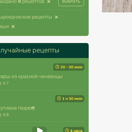
×
айдено
9
рецептов
ВЫБРАТЬ
×
ыроедческие рецепты
×
аши
лучайные рецепты
20 - 30 мин
арш из красной чечевицы
4.7
1 ч 30 мин
утовое пюре🥣
4.8
4 часа