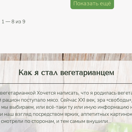
Показать ещё
1
— 8 из 9
Как я стал вегетарианцем
 вегетарианкой Хочется написать, что я родилась вегет
й рацион поступало мясо. Сейчас XXI век, эра «свободы
о мы выбираем, или всё-таки ту или иную информацию
и наш взгляд посредством ярких, аппетитных картинок
 смотрели по сторонам, и тем самым внушили...
полностью
полностью
полностью
полностью
полностью
полностью
полностью