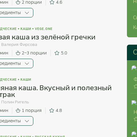
Н
 мин
2 порции
4.6
редиенты
С
К
ДЧЕСКИЕ
•
КАШИ
•
VEGE.ONE
ая каша из зелёной гречки
:
Валерия Фирсова
С
 мин
2–3 порции
5.0
редиенты
Ф
ДЧЕСКИЕ
•
КАШИ
яная каша. Вкусный и полезный
трак
:
Полин Ригель
 мин
1 порция
4.8
Н
редиенты