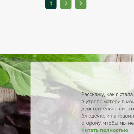
1
2
Расскажу, как я стала
в утробе матери в мо
действительно ли эт
блюдечке и направил
сторону, чтобы мы не
Читать полностью
Читать 
Читать 
Читать 
Читать 
Читать 
Читать 
Читать 