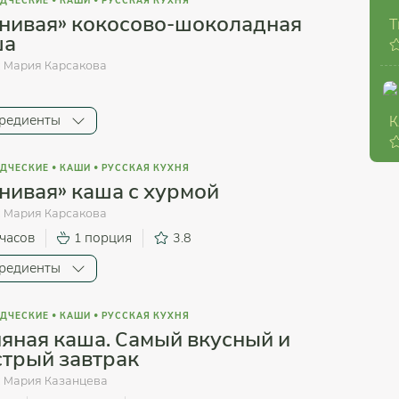
ДЧЕСКИЕ
•
КАШИ
•
РУССКАЯ КУХНЯ
нивая» кокосово-шоколадная
Т
ша
:
Мария Карсакова
0
редиенты
К
ДЧЕСКИЕ
•
КАШИ
•
РУССКАЯ КУХНЯ
нивая» каша с хурмой
:
Мария Карсакова
 часов
1 порция
3.8
редиенты
ДЧЕСКИЕ
•
КАШИ
•
РУССКАЯ КУХНЯ
яная каша. Самый вкусный и
трый завтрак
:
Мария Казанцева