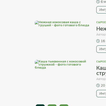
6 
Инг
СЫРОЕ
Неж
Автор
16
Инг
СЫРОЕ
Каш
ст
Автор
20
Инг