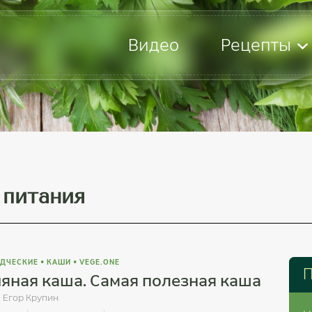
Видео
Рецепты
 питания
ДЧЕСКИЕ
•
КАШИ
•
VEGE.ONE
П
яная каша. Самая полезная каша
:
Егор Крупин