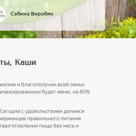
Сабина Вирабян
Алексей Липяковский
Наталья Свиридова
Наталья Евтушенко
Наталья Сапунова
Мария Казанцева
Борис Рожнов
Анна Катрич
ты, Каши
анизме и благополучии всей семьи
балансированным будет меню, на 80%
Сегодня с удовольствием делимся
иверженцев правильного питания
 приготовления пищи без мяса и