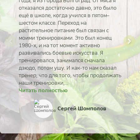
года, я из города Волгоград. От мяса я
отказался достаточно давно, это было
ещё в школе, когда учился в пятом–
шестом классе. Переход на
растительное питание был связан с
моими тренировками. Это был конец
1980-х, и на тот момент активно
развивались боевые искусства. Я
тренировался, занимался сначала
дзюдо, потом ушу. И как-то нам сказал
тренер, что для того, чтобы продолжать
наши тренировки,...
Читать полностью
Читать полностью
Читать полностью
Читать полностью
Читать полностью
Читать полностью
Читать полностью
Читать полностью
Алёна Рогозина
Юлия Мельник
Сергей Шомполов
Татьяна Тычинская
Елена Наймиллер
Марина Карпова
Мария Нетёсова
Ольга Солдатова