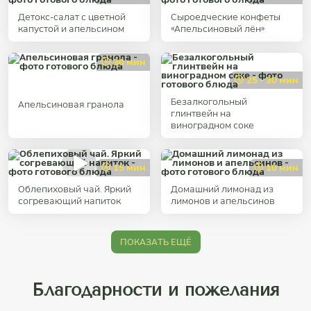
Детокс-салат с цветной
Сыроедческие конфеты
капустой и апельсином
«Апельсиновый лён»
30 мин
25 - 30 мин
Безалкогольный
Апельсиновая гранола
глинтвейн на
виноградном соке
15 мин
10 мин
Облепиховый чай. Яркий
Домашний лимонад из
согревающий напиток
лимонов и апельсинов
ПОКАЗАТЬ ЕЩЁ
Благодарности и пожелания