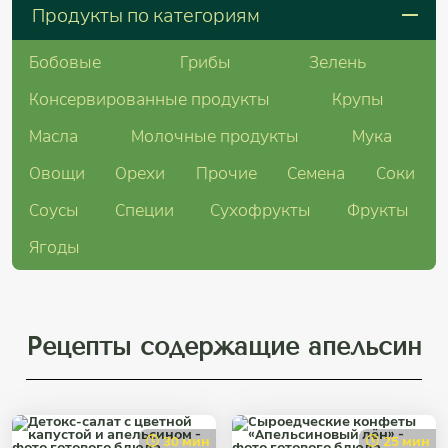
Продукты по категориям
Бобовые
Грибы
Зелень
Консервированные продукты
Крупы
Масла
Молочные продукты
Мука
Овощи
Орехи
Прочие
Семена
Соки
Соусы
Специи
Сухофрукты
Фрукты
Ягоды
Рецепты содержащие апельсин
30 мин
25 мин