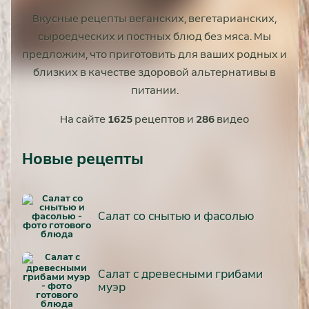
Вкусные рецепты веганских, вегетарианских,
сыроедческих и постных блюд без мяса. Мы
предложим, что приготовить для ваших родных и
близких в качестве здоровой альтернативы в
питании.
На сайте
1625
рецептов и
286
видео
Новые рецепты
Салат со снытью и фасолью
Салат с древесными грибами
муэр