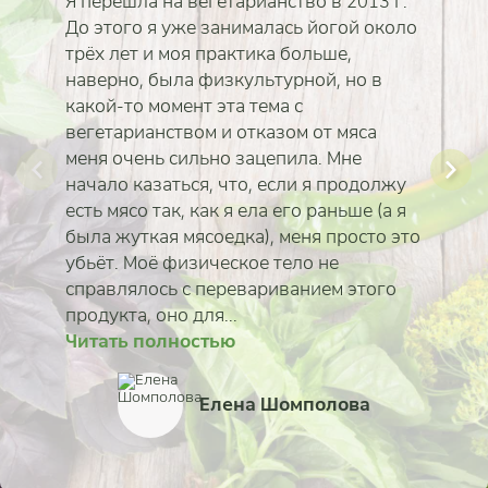
Я перешла на вегетарианство в 2013 г.
До этого я уже занималась йогой около
трёх лет и моя практика больше,
наверно, была физкультурной, но в
какой-то момент эта тема с
вегетарианством и отказом от мяса
меня очень сильно зацепила. Мне
начало казаться, что, если я продолжу
есть мясо так, как я ела его раньше (а я
была жуткая мясоедка), меня просто это
убьёт. Моё физическое тело не
справлялось с перевариванием этого
продукта, оно для...
Читать полностью
Читать полностью
Читать полностью
Читать полностью
Читать полностью
Читать полностью
Читать полностью
Читать полностью
Елена Шомполова
Екатерина Коротка
Владимир Василье
Родион Головачёв
Ольга Савина
Анна Катрич
Ольга
Михаил Мухин