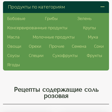
Продукты по категориям
Бобовые
Грибы
Зелень
Консервированные продукты
Крупы
Масла
Молочные продукты
Мука
Овощи
Орехи
Прочие
Семена
Соки
Соусы
Специи
Сухофрукты
Фрукты
Ягоды
Рецепты содержащие соль
розовая