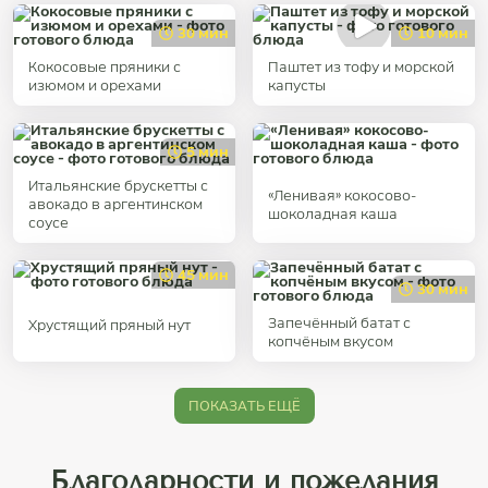
30 мин
10 мин
Кокосовые пряники с
Паштет из тофу и морской
изюмом и орехами
капусты
5 мин
Итальянские брускетты с
«Ленивая» кокосово-
авокадо в аргентинском
шоколадная каша
соусе
45 мин
30 мин
Запечённый батат с
Хрустящий пряный нут
копчёным вкусом
ПОКАЗАТЬ ЕЩЁ
Благодарности и пожелания