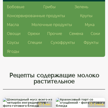
Бобовые
Грибы
Зелень
Консервированные продукты
Крупы
Масла
Молочные продукты
Мука
Овощи
Орехи
Прочие
Семена
Соки
Соусы
Специи
Сухофрукты
Фрукты
Ягоды
Рецепты содержащие молоко
растительное
1 час
2 часа