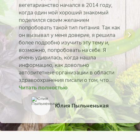
вегетарианство начался в 2014 году,
когда один мой хороший знакомый
поделился своим желанием
попробовать такой тип питания. Так как
он вызывал у меня доверие, я решила
более подробно изучить эту тему и,
возможно, попробовать на себе. Я
очень удивилась, когда нашла
информацию, как довольно
авторитетные организации в области
здравоохранения писали о том, что...
Читать полностью
Читать полностью
Читать полностью
Читать полностью
Читать полностью
Читать полностью
Читать полностью
Читать полностью
Ирина Павловская
Вадим Левашов
Юлия Пыльненькая
Татьяна Еськина-Моро
Анастасия Мандыбу
Эльвира Волкова
Марина Карпова
Ирина Ковалёва