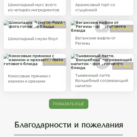
Шоколадный мусс всего
Арахисовый торт со
из четырёх ингредиентов
сгущёнкой
10 мин
30 мин
Веганские вафли от
Шоколадный смузи-боул
Регины
30 мин
5 мин
Тыквенный латте.
Кокосовые пряники с
Волшебный согревающий
изюмом и орехами
напиток
ПОКАЗАТЬ ЕЩЁ
Благодарности и пожелания