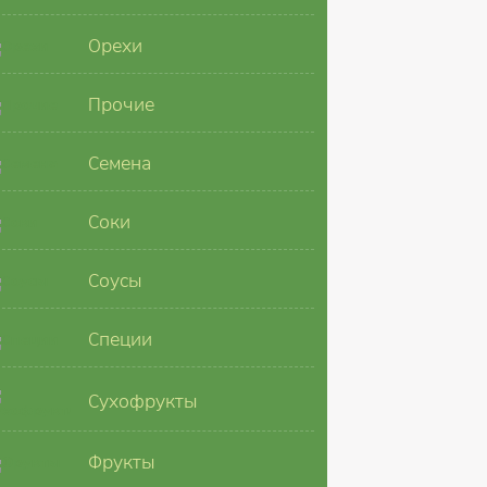
Орехи
Прочие
Семена
Соки
Соусы
Специи
Сухофрукты
Фрукты