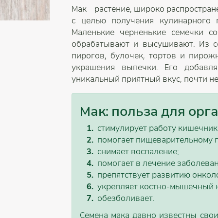
Мак – растение, широко распростран
с целью получения кулинарного 
Маленькие черненькие семечки с
обрабатывают и высушивают. Из с
пирогов, булочек, тортов и пирож
украшения выпечки. Его добавл
уникальный приятный вкус, почти не
Мак: польза для орг
стимулирует работу кишечник
помогает пищеварительному п
снимает воспаление;
помогает в лечение заболеван
препятствует развитию онкол
укрепляет костно-мышечный к
обезболивает.
Семена мака давно известны сво