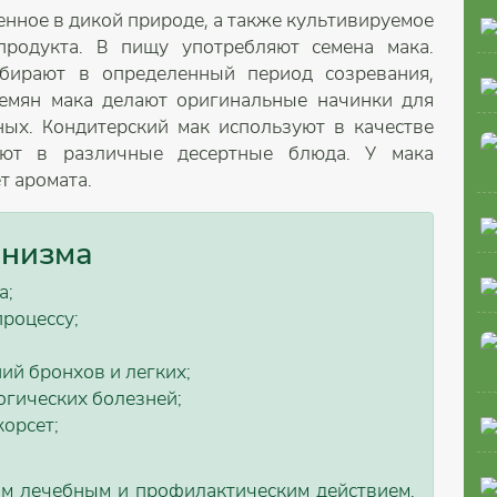
енное в дикой природе, а также культивируемое
продукта. В пищу употребляют семена мака.
обирают в определенный период созревания,
емян мака делают оригинальные начинки для
ных. Кондитерский мак используют в качестве
яют в различные десертные блюда. У мака
т аромата.
анизма
а;
роцессу;
ий бронхов и легких;
огических болезней;
орсет;
им лечебным и профилактическим действием.