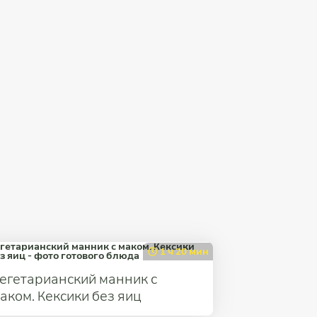
1 ч 20 мин
егетарианский манник с
аком. Кексики без яиц