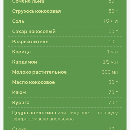
Семена льна
50 г
Стружка кокосовая
50 г
Соль
1/2 ч.л
Сахар кокосовый
50 г
Разрыхлитель
10 г
Корица
1 ч.л
Кардамон
1/2 ч.л
Молоко растительное
300 мл
Масло кокосовое
30 г
Изюм
70 г
Курага
70 г
Цедра апельсина
или Пищевое
по вкусу
эфирное масло апельсина
Орехи
70 г