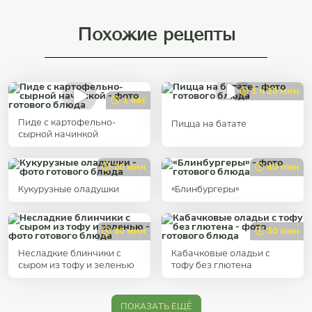
Похожие рецепты
1 ч 20 мин
1 час
Пиде с картофельно-
Пицца на батате
сырной начинкой
20 мин
40 мин
Кукурузные оладушки
«Блинбургеры»
40 мин
30 мин
Несладкие блинчики с
Кабачковые оладьи с
сыром из тофу и зеленью
тофу без глютена
ПОКАЗАТЬ ЕЩЁ