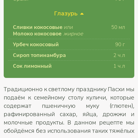
Глазурь
Сливки кокосовые
или
50 мл
Молоко кокосовое
жирное
Урбеч кокосовый
90 г
Сироп топинамбура
2 ч.л
Сок лимонный
1 ч.л
Традиционно к светлому празднику Пасхи мы
подаём к семейному столу куличи, которые
содержат пшеничную муку (глютен),
рафинированный сахар, яйца, дрожжи и
молочные продукты. В данном рецепте мы
обойдёмся без использования таких тяжёлых