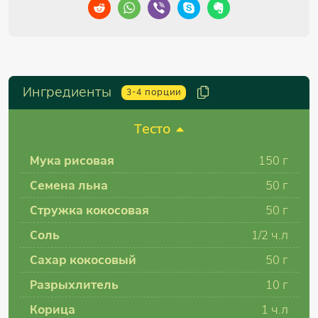
Ингредиенты
3-4
порции
Тесто
Мука рисовая
150
г
Семена льна
50
г
Стружка кокосовая
50
г
Соль
1/2
ч.л
Сахар кокосовый
50
г
Разрыхлитель
10
г
Корица
1
ч.л