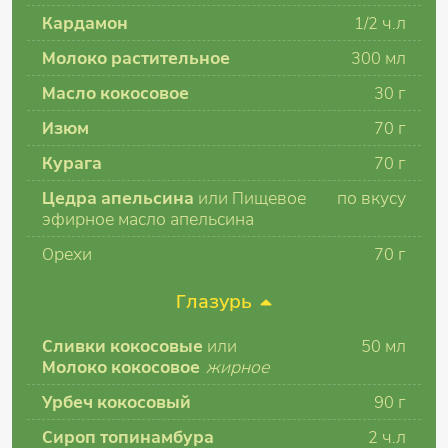
Кардамон
1/2
ч.л
Молоко растительное
300
мл
Масло кокосовое
30
г
Изюм
70
г
Курага
70
г
Цедра апельсина
или Пищевое
по вкусу
эфирное масло апельсина
Орехи
70
г
Глазурь
Сливки кокосовые
или
50
мл
Молоко кокосовое
жирное
Урбеч кокосовый
90
г
Сироп топинамбура
2
ч.л