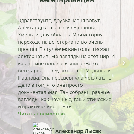
Здравствуйте, друзья! Меня зовут
Александр Лысак. Я из Украины,
Хмельницкая область. Моя история
перехода на вегетарианство очень
простая. В студенческие годы я искал
альтернативные взгляды на этот мир. И
как-то мне попалась книга «Всё о
вегетарианстве», авторы — Медкова и
Павлова. Она перевернула мою жизнь.
Дело в том, что она просто
документальная. Там собраны разные
взгляды, как научные, так и этические,
и практические опыты...
Читать полностью
Читать полностью
Читать полностью
Читать полностью
Читать полностью
Читать полностью
Читать полностью
Читать полностью
Александр Лысак
Татьяна Еськина-Моро
Александр Назаренк
Наталья Пономарёв
Мария Казанцева
Алина Тимонина
Сабина Вирабян
Ольга