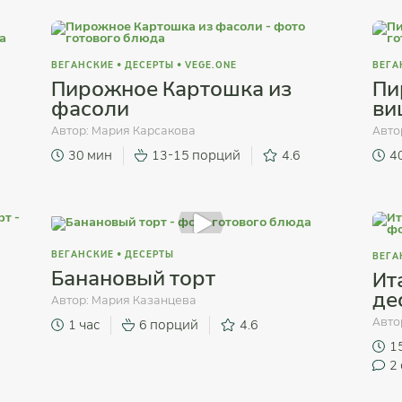
ВЕГАНСКИЕ
•
ДЕСЕРТЫ
•
VEGE.ONE
ВЕГА
Пирожное Картошка из
Пи
фасоли
ви
Автор:
Мария Карсакова
Авто
30 мин
13-15 порций
4.6
4
ВЕГАНСКИЕ
•
ДЕСЕРТЫ
ВЕГА
Банановый торт
Ит
де
Автор:
Мария Казанцева
Авто
1 час
6 порций
4.6
1
2