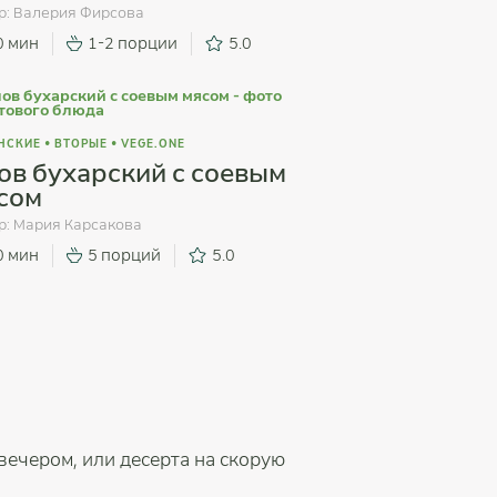
р:
Валерия Фирсова
0 мин
1-2 порции
5.0
НСКИЕ
•
ВТОРЫЕ
•
VEGE.ONE
ов бухарский с соевым
сом
р:
Мария Карсакова
0 мин
5 порций
5.0
вечером, или десерта на скорую