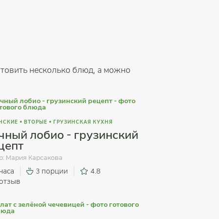
товить несколько блюд, а можно
НСКИЕ
•
ВТОРЫЕ
•
ГРУЗИНСКАЯ КУХНЯ
чный лобио - грузинский
цепт
р:
Мария Карсакова
 часа
3 порции
4.8
отзыв