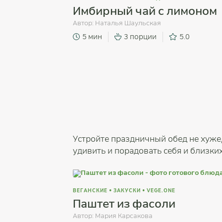
Имбирный чай с лимоном
Автор:
Наталья Шаульская
5 мин
3 порции
5.0
Устройте праздничный обед не хуже
удивить и порадовать себя и близких
ВЕГАНСКИЕ
•
ЗАКУСКИ
•
VEGE.ONE
Паштет из фасоли
Автор:
Мария Карсакова