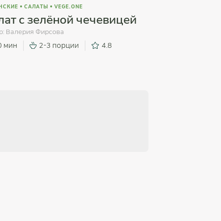
НСКИЕ
•
САЛАТЫ
•
VEGE.ONE
лат с зелёной чечевицей
р:
Валерия Фирсова
0 мин
2-3 порции
4.8