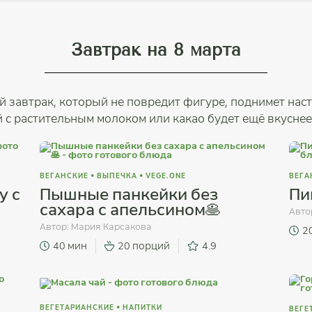
Завтрак на 8 марта
 завтрак, который не повредит фигуре, поднимет нас
й с растительным молоком или какао будет ещё вкуснее
ВЕГАНСКИЕ
•
ВЫПЕЧКА
•
VEGE.ONE
ВЕГА
у с
Пышные панкейки без
Пи
сахара с апельсином🥞
Авто
Автор:
Мария Карсакова
2
40 мин
20 порций
4.9
ВЕГЕТАРИАНСКИЕ
•
НАПИТКИ
ВЕГЕ