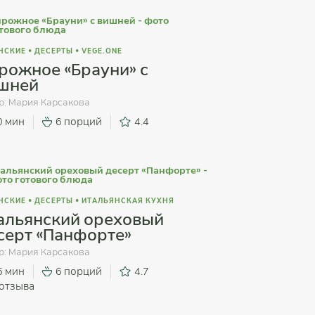
НСКИЕ
•
ДЕСЕРТЫ
•
VEGE.ONE
рожное «Брауни» с
шней
р:
Мария Карсакова
0 мин
6 порций
4.4
НСКИЕ
•
ДЕСЕРТЫ
•
ИТАЛЬЯНСКАЯ КУХНЯ
альянский ореховый
серт «Панфорте»
р:
Мария Карсакова
5 мин
6 порций
4.7
отзыва