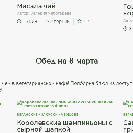
Масала чай
Го
ко
Автор:
Валерия Чеботарева
Авто
15 мин
2 порции
4.7
3
Обед на 8 марта
, чем в вегетарианском кафе! Подборка блюд из досту
!
ВЕГАНСКИЕ
•
ЗАКУСКИ
•
VEGE.ONE
ВЕГА
Королевские шампиньоны с
Са
сырной шапкой
гр