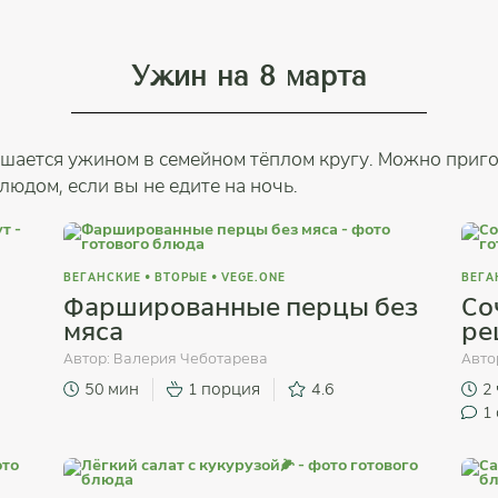
Ужин на 8 марта
шается ужином в семейном тёплом кругу. Можно приго
людом, если вы не едите на ночь.
ВЕГАНСКИЕ
•
ВТОРЫЕ
•
VEGE.ONE
ВЕГА
Фаршированные перцы без
Со
мяса
ре
Автор:
Валерия Чеботарева
Авто
50 мин
1 порция
4.6
2
1