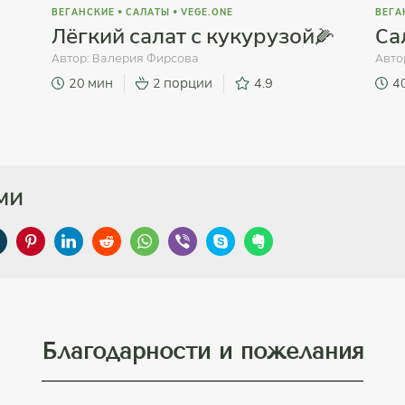
ВЕГАНСКИЕ
•
САЛАТЫ
•
VEGE.ONE
ВЕГА
Лёгкий салат с кукурузой🌽
Са
Автор:
Валерия Фирсова
Авто
20 мин
2 порции
4.9
4
ми
Благодарности и пожелания