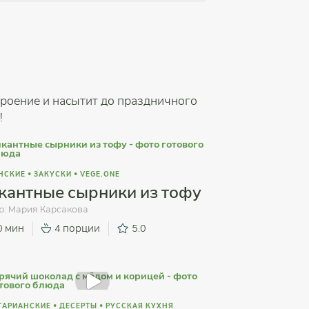
троение и насытит до праздничного
!
НСКИЕ
•
ЗАКУСКИ
•
VEGE.ONE
кантные сырники из тофу
р:
Мария Карсакова
0 мин
4 порции
5.0
ТАРИАНСКИЕ
•
ДЕСЕРТЫ
•
РУССКАЯ КУХНЯ