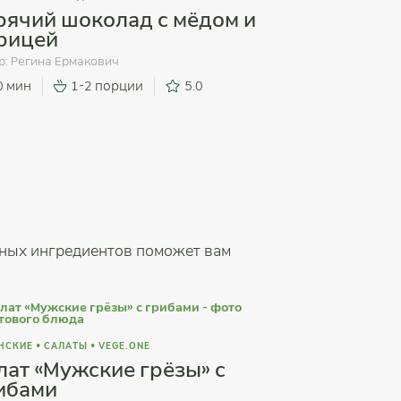
рячий шоколад с мёдом и
рицей
р:
Регина Ермакович
0 мин
1-2 порции
5.0
пных ингредиентов поможет вам
НСКИЕ
•
САЛАТЫ
•
VEGE.ONE
лат «‎Мужские грёзы»‎ с
ибами