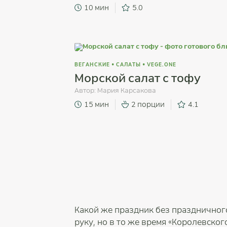
10 мин
5.0
ВЕГАНСКИЕ
•
САЛАТЫ
•
VEGE.ONE
Морской салат с тофу
Автор:
Мария Карсакова
15 мин
2 порции
4.1
Какой же праздник без праздничного
руку, но в то же время «Королевског