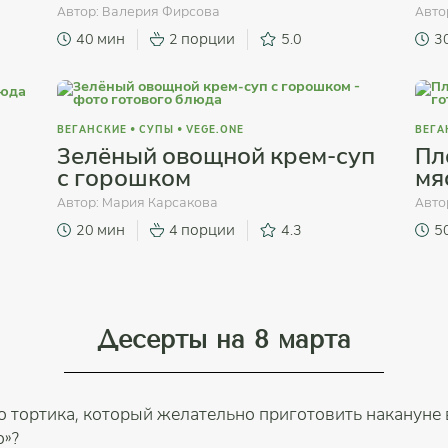
Автор:
Валерия Фирсова
Авто
40 мин
2 порции
5.0
3
ВЕГАНСКИЕ
•
СУПЫ
•
VEGE.ONE
ВЕГА
Зелёный овощной крем-суп
Пл
с горошком
мя
Автор:
Мария Карсакова
Авто
20 мин
4 порции
4.3
5
Десерты на 8 марта
 тортика, который желательно приготовить накануне 
о»?