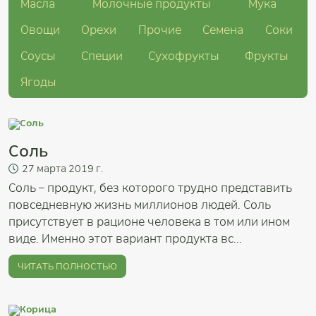
Масла
Молочные продукты
Мука
Овощи
Орехи
Прочие
Семена
Соки
Соусы
Специи
Сухофрукты
Фрукты
Ягоды
Соль
27
марта
2019 г.
Соль – продукт, без которого трудно представить
повседневную жизнь миллионов людей. Соль
присутствует в рационе человека в том или ином
виде. Именно этот вариант продукта вс...
ЧИТАТЬ ПОЛНОСТЬЮ