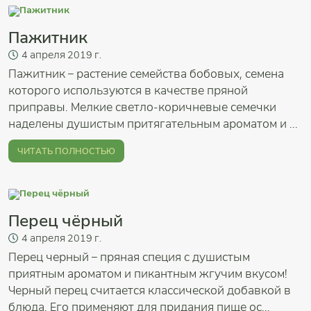
Пажитник
4
апреля
2019 г.
Пажитник – растение семейства бобовых, семена
которого используются в качестве пряной
приправы. Мелкие светло-коричневые семечки
наделены душистым притягательным ароматом и ...
ЧИТАТЬ ПОЛНОСТЬЮ
Перец чёрный
4
апреля
2019 г.
Перец черный – пряная специя с душистым
приятным ароматом и пикантным жгучим вкусом!
Черный перец считается классической добавкой в
блюда. Его применяют для придания пище ос...