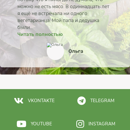
можно не есть мясо. В одиннадцать лет
я ещё не встречала ни одного
вегетарианца. Мой папа и дедушка
были...
Читать полностью
Читать полностью
Читать полностью
Читать полностью
Читать полностью
Читать полностью
Читать полностью
Читать полностью
Александр Иванов
Айша Ситдикова
Лидия Гоголева
Ольга
Юлия Скрынникова
Мария Казанцева
Ирина Ковалёва
Дарья Рынкова
VKONTAKTE
TELEGRAM
YOUTUBE
INSTAGRAM