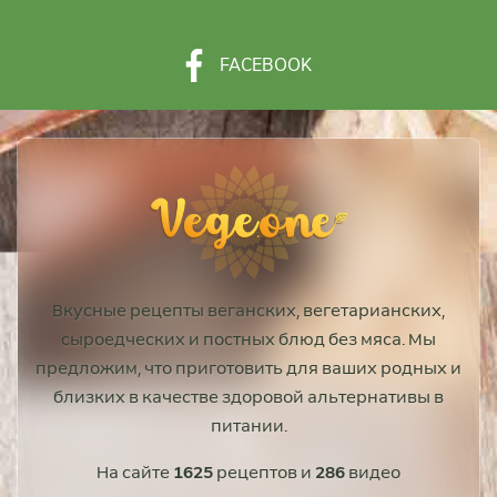
FACEBOOK
Вкусные рецепты веганских, вегетарианских,
сыроедческих и постных блюд без мяса. Мы
предложим, что приготовить для ваших родных и
близких в качестве здоровой альтернативы в
питании.
На сайте
1625
рецептов и
286
видео