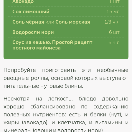
Авокадо
1 шт
Сок лимонный
15 мл
Соль чёрная
или
Соль морская
1/3 ч.л
Водоросли нори
6 шт
Соус из кешью. Простой рецепт
6 ч.л
постного майонеза
Попробуйте приготовить эти необычные
овощные роллы, основой которых выступают
питательные нутовые блины.
Несмотря на лёгкость, блюдо довольно
хорошо сбалансировано по содержанию
полезных нутриентов: есть и белки (нут), и
жиры (авокадо), и клетчатка, и витамины и
минералы (овощи и водоросли нори).