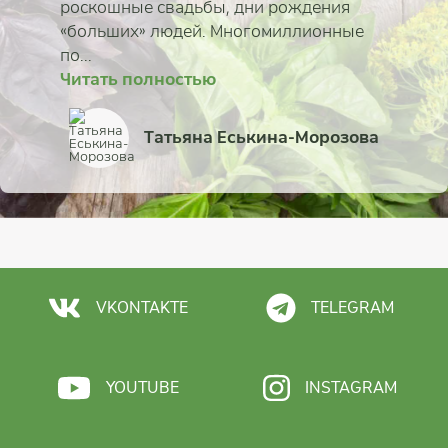
роскошные свадьбы, дни рождения
«больших» людей. Многомиллионные
по...
Читать полностью
Читать полностью
Читать полностью
Читать полностью
Читать полностью
Читать полностью
Читать полностью
Читать полностью
Наталья Сапунова
Марина Сынкова
Татьяна Еськина-Морозова
Алексей и Елена Казан
Михаил Дмитриев
Алексей Исаков
Сергей Новик
Арина Гусева
VKONTAKTE
TELEGRAM
YOUTUBE
INSTAGRAM