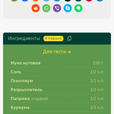
Ингредиенты
6
порций
Для теста
Мука нутовая
150
г
Соль
1/2
ч.л
Псиллиум
1/2
ч.л
Разрыхлитель
1/2
ч.л
Паприка
сладкая
1/2
ч.л
Куркума
1/3
ч.л