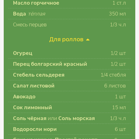
Масло горчичное
1
ст.л
Вода
тёплая
350
мл
Смесь перцев
1/3
ч.л
Для роллов
Огурец
1/2
шт
Перец болгарский красный
1/2
шт
Стебель сельдерея
1/4
стебля
Салат листовой
6
листов
Авокадо
1
шт
Сок лимонный
15
мл
Соль чёрная
или
Соль морская
1/3
ч.л
Водоросли нори
6
шт