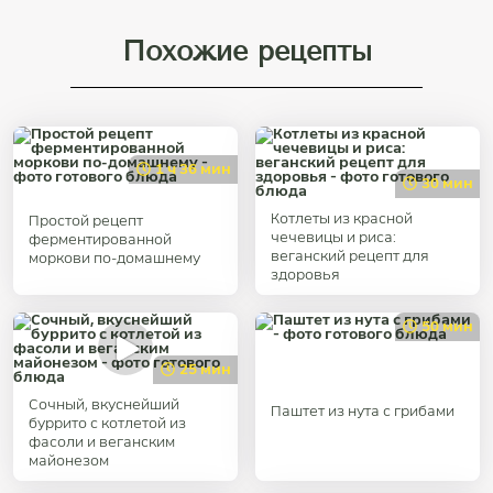
Похожие рецепты
1 ч 36 мин
30 мин
Котлеты из красной
Простой рецепт
чечевицы и риса:
ферментированной
веганский рецепт для
моркови по-домашнему
здоровья
50 мин
25 мин
Сочный, вкуснейший
Паштет из нута с грибами
буррито с котлетой из
фасоли и веганским
майонезом