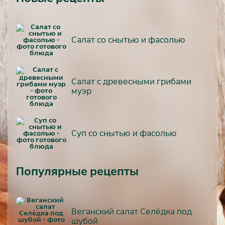
Салат со снытью и фасолью
Салат с древесными грибами
муэр
Суп со снытью и фасолью
Популярные рецепты
Веганский салат Селёдка под
шубой