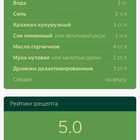
Вода
3
ст
Соль
2
ч.л
Крахмал кукурузный
3
ст.л
Сок лимонный
или яблочный уксус
1
ч.л
Масло горчичное
4
ст.л
Мука нутовая
или молотые орехи
2
ст.л
Дрожжи дезактивированные
3
ст.л
Специи
по вкусу
Рейтинг рецепта
5.0