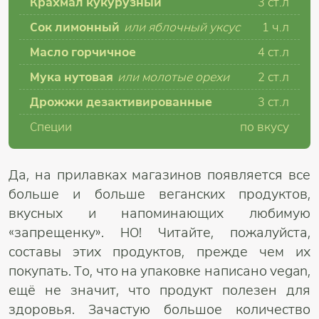
Крахмал кукурузный
3 ст.л
Сок лимонный
или яблочный уксус
1 ч.л
Масло горчичное
4 ст.л
Мука нутовая
или молотые орехи
2 ст.л
Дрожжи дезактивированные
3 ст.л
Специи
по вкусу
Да, на прилавках магазинов появляется все
больше и больше веганских продуктов,
вкусных и напоминающих любимую
«запрещенку». НО! Читайте, пожалуйста,
составы этих продуктов, прежде чем их
покупать. То, что на упаковке написано vegan,
ещё не значит, что продукт полезен для
здоровья. Зачастую большое количество