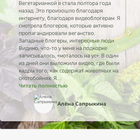
Вегетарианкой я стала полтора года
назад. Это произошло благодаря
интернету, благодаря видеоблогерам. Я
смотрела блогеров, которые активно
пропагандировали веганство.
Западные блогеры, интересные люди.
Видимо, что-то у меня на подкорке
записывалось, «моталось на ус». В один
из дней они выложили видео, где были
кадры того, как содержат животных на
скотобойнях. Я...
Читать полностью
Читать полностью
Читать полностью
Читать полностью
Читать полностью
Читать полностью
Читать полностью
Читать полностью
Илья Белов
Алёна Сапрыкина
Юлия Пыльненькая
Наталья Свиридова
Филипп Масалов
Евгений Дынько
Алексей Исаков
Регина Чудина