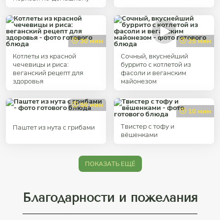
30 мин
25 мин
Котлеты из красной
Сочный, вкуснейший
чечевицы и риса:
буррито с котлетой из
веганский рецепт для
фасоли и веганским
здоровья
майонезом
50 мин
10 мин
Твистер с тофу и
Паштет из нута с грибами
вёшенками
ПОКАЗАТЬ ЕЩЁ
Благодарности и пожелания