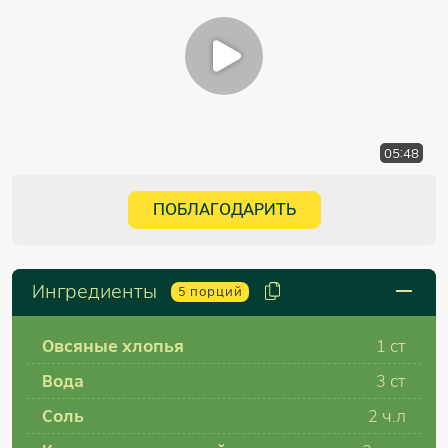
05:48
ПОБЛАГОДАРИТЬ
Ингредиенты
5
порций
Овсяные хлопья
1 ст
Вода
3 ст
Соль
2 ч.л