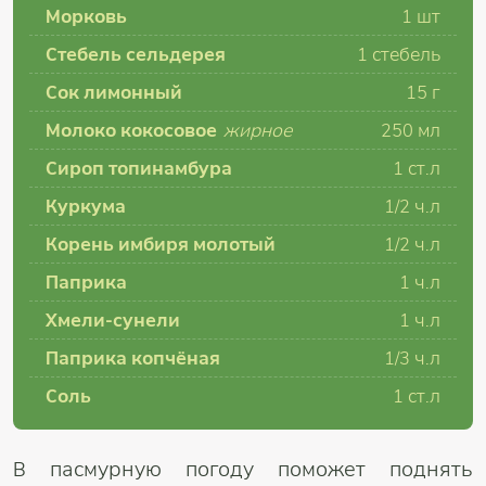
Морковь
1 шт
Стебель сельдерея
1 стебель
Сок лимонный
15 г
Молоко кокосовое
жирное
250 мл
Сироп топинамбура
1 ст.л
Куркума
1/2 ч.л
Корень имбиря молотый
1/2 ч.л
Паприка
1 ч.л
Хмели-сунели
1 ч.л
Паприка копчёная
1/3 ч.л
Соль
1 ст.л
В пасмурную погоду поможет поднять