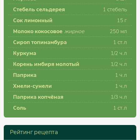
Стебель сельдерея
1
стебель
Сок лимонный
15
г
Молоко кокосовое
жирное
250
мл
Сироп топинамбура
1
ст.л
Куркума
1/2
ч.л
Корень имбиря молотый
1/2
ч.л
Паприка
1
ч.л
Хмели-сунели
1
ч.л
Паприка копчёная
1/3
ч.л
Соль
1
ст.л
Рейтинг рецепта