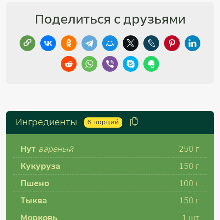
Поделиться с друзьями
Ингредиенты
6
порций
Нут
вареный
250
г
Кукуруза
150
г
Пшено
100
г
Тыква
150
г
Морковь
1
шт