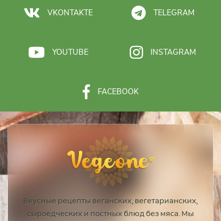
VKONTAKTE
TELEGRAM
YOUTUBE
INSTAGRAM
FACEBOOK
Вкусные рецепты веганских, вегетарианских,
сыроедческих и постных блюд без мяса. Мы