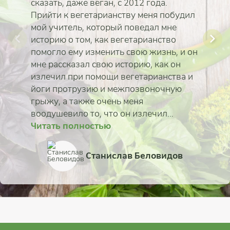
сказать, даже веган, с 2012 года.
Прийти к вегетарианству меня побудил
мой учитель, который поведал мне
историю о том, как вегетарианство
помогло ему изменить свою жизнь, и он
мне рассказал свою историю, как он
излечил при помощи вегетарианства и
йоги протрузию и межпозвоночную
грыжу, а также очень меня
воодушевило то, что он излечил...
Читать полностью
Читать полностью
Читать полностью
Читать полностью
Читать полностью
Читать полностью
Читать полностью
Читать полностью
Анастасия Башук
Станислав Беловидов
Светлана (Евпатория
Екатерина Коротка
Наталья Свиридова
Елена Шомполова
Евгений Дынько
Регина Чудина