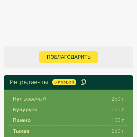
ПОБЛАГОДАРИТЬ
Ингредиенты
6
порций
Нут
вареный
250 г
Кукуруза
150 г
Пшено
100 г
Тыква
150 г