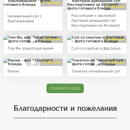
40 мин
40 мин
Рассольник с овсянкой:
Чечевичный суп с
быстрый домашний суп
баклажанами
без перловки за 40 минут
30 мин
40 мин
Том Ям, азиатская кухня
Суп со снытью и фасолью
40 мин
35 мин
Рaмэн
Томатно-чечевичный суп
ПОКАЗАТЬ ЕЩЁ
Благодарности и пожелания