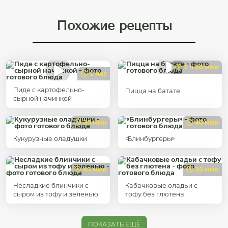
Похожие рецепты
1 ч 20 мин
1 час
Пиде с картофельно-
Пицца на батате
сырной начинкой
20 мин
40 мин
Кукурузные оладушки
«Блинбургеры»
40 мин
30 мин
Несладкие блинчики с
Кабачковые оладьи с
сыром из тофу и зеленью
тофу без глютена
ПОКАЗАТЬ ЕЩЁ