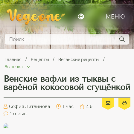
МЕНЮ
Главная
Рецепты
Веганские рецепты
Выпечка
Венские вафли из тыквы с
варёной кокосовой сгущёнкой
София Литвинова
1 час
4.6
1
отзыв