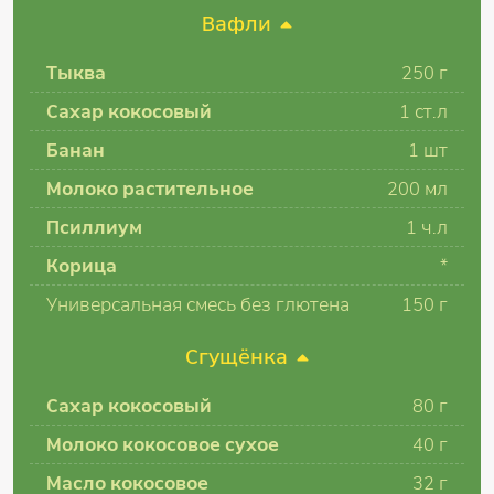
Вафли
Тыква
250
г
Сахар кокосовый
1
ст.л
Банан
1
шт
Молоко растительное
200
мл
Псиллиум
1
ч.л
Корица
*
Универсальная смесь без глютена
150
г
Сгущёнка
Сахар кокосовый
80
г
Молоко кокосовое сухое
40
г
Масло кокосовое
32
г