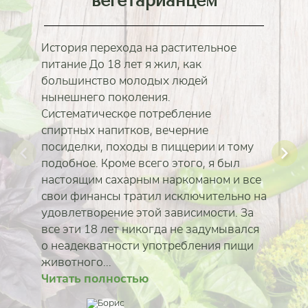
вегетарианцем
История перехода на растительное
питание До 18 лет я жил, как
большинство молодых людей
нынешнего поколения.
Систематическое потребление
спиртных напитков, вечерние
посиделки, походы в пиццерии и тому
подобное. Кроме всего этого, я был
настоящим сахарным наркоманом и все
свои финансы тратил исключительно на
удовлетворение этой зависимости. За
все эти 18 лет никогда не задумывался
о неадекватности употребления пищи
Читать полностью
Читать полностью
животного...
Читать полностью
Читать полностью
Читать полностью
Читать полностью
Читать полностью
Читать полностью
Игорь Цимбалов
Елена Тюкина
Надежда Цимбалов
Наталья Евтушенко
Александр Лысак
Илона Ребицкая
Олег Васильев