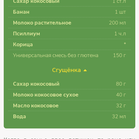
Сахар кокосовый
1 ст.л
Банан
1 шт
Молоко растительное
200 мл
Псиллиум
1 ч.л
Корица
*
Универсальная смесь без глютена
150 г
Сгущёнка
Сахар кокосовый
80 г
Молоко кокосовое сухое
40 г
Масло кокосовое
32 г
Вода
32 мл