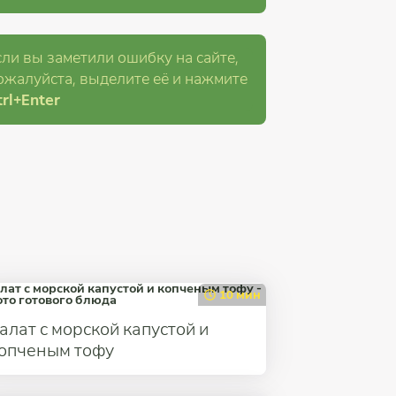
сли вы заметили ошибку на сайте,
ожалуйста, выделите её и
нажмите
rl
+Enter
10 мин
алат с морской капустой и
опченым тофу