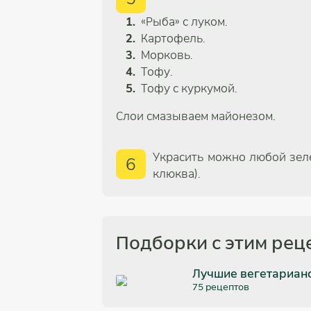
«Рыба» с луком.
Картофель.
Морковь.
Тофу.
Тофу с куркумой.
Слои смазываем майонезом.
Украсить можно любой зеле
6
клюква).
Подборки с этим рец
Лучшие вегетарианс
75 рецептов