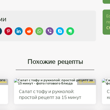
Е
ми
п
Ct
Похожие рецепты
 мин
15 мин
Салат с тофу и рукколой:
С
простой рецепт за 15 минут
к