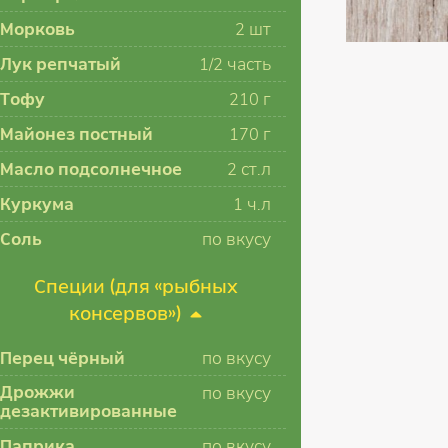
Морковь
2
шт
Лук репчатый
1/2
часть
Тофу
210
г
Майонез постный
170
г
Масло подсолнечное
2
ст.л
Куркума
1
ч.л
Соль
по вкусу
Специи (для «рыбных
консервов»)
Перец чёрный
по вкусу
Дрожжи
по вкусу
дезактивированные
Паприка
по вкусу