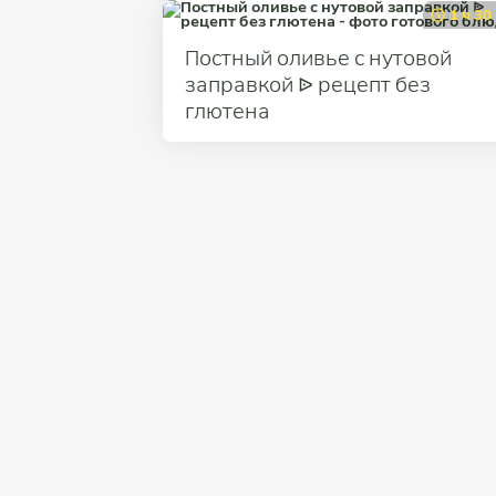
1 ч 30
Постный оливье с нутовой
заправкой ᐉ рецепт без
глютена