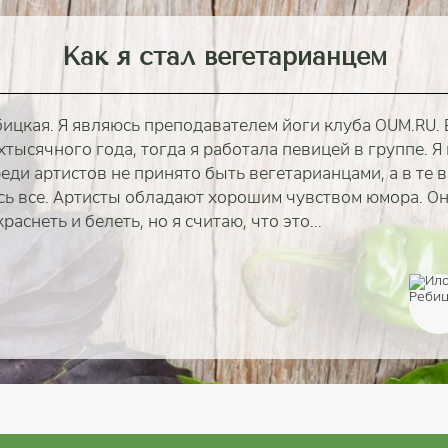
Как я стал вегетарианцем
ицкая. Я являюсь преподавателем йоги клуба OUM.RU. 
хтысячного года, тогда я работала певицей в группе. Я
реди артистов не принято быть вегетарианцами, а в те 
сь все. Артисты обладают хорошим чувством юмора. Он
раснеть и белеть, но я считаю, что это...
полностью
полностью
полностью
полностью
полностью
полностью
полностью