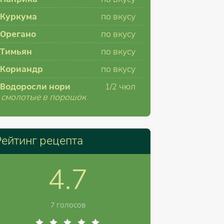
Куркума
по вкусу
Орегано
по вкусу
Тимьян
по вкусу
Кориандр
по вкусу
Водоросли нори
1/2
чюл
смолотые в порошок
Рейтинг рецепта
4.7
7 голосов