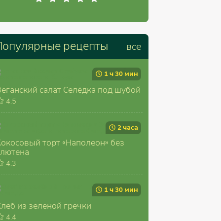
Популярные рецепты
все
1 ч 30 мин
Веганский салат Селёдка под шубой
4.5
2 часа
Кокосовый торт «Наполеон» без
глютена
4.3
1 ч 30 мин
Хлеб из зелёной гречки
4.4