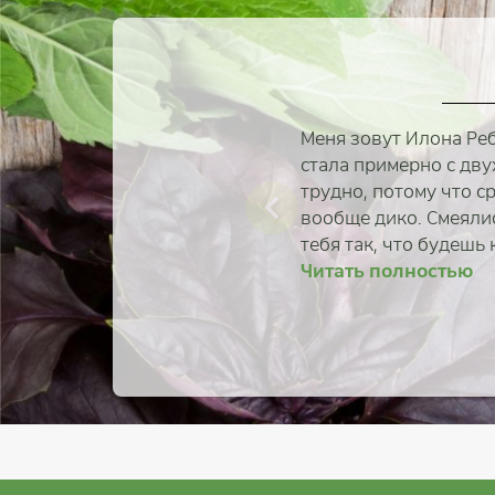
Меня зовут Илона Реб
стала примерно с дву
трудно, потому что с
вообще дико. Смеяли
тебя так, что будешь к
Читать полностью
Читать 
Читать 
Читать 
Читать 
Читать 
Читать 
Читать 