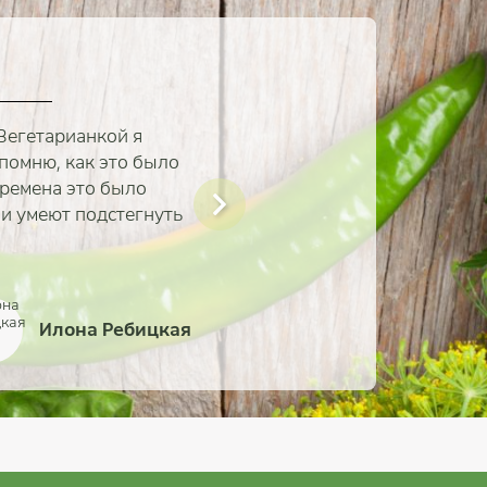
Вегетарианкой я
 помню, как это было
времена это было
и умеют подстегнуть
Илона Ребицкая
Валерия Питюренко
Айгерим Тастанова
Александр Зенков
Дмитрий Коровин
Евгений Дынько
Иван Новиков
Ольга Савина