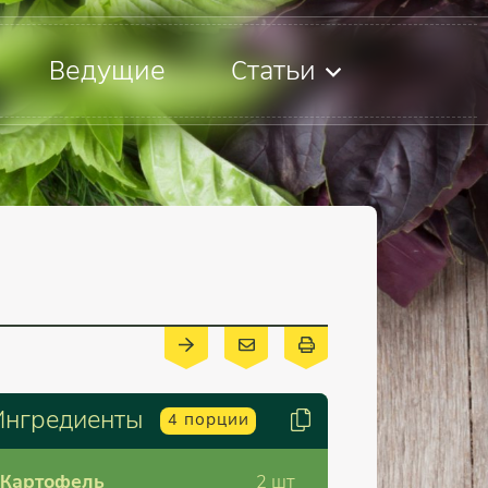
Ведущие
Статьи
Ингредиенты
4
порции
Картофель
2
шт