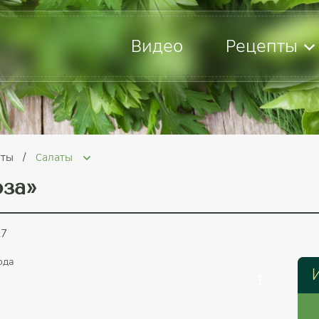
Видео
Рецепты
пты
Салаты
за»
.7