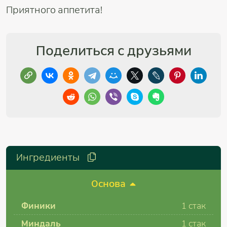
Приятного аппетита!
Поделиться с друзьями
Ингредиенты
Основа
Финики
1
стак
Миндаль
1
стак