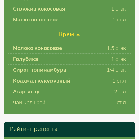
Стружка кокосовая
1
стак
Масло кокосовое
1
ст.л
Крем
Молоко кокосовое
1,5
стак
Голубика
1
стак
Сироп топинамбура
1/4
стак
Крахмал кукурузный
1
ст.л
Агар-агар
2
ч.л
чай Эрл Грей
1
ст.л
Рейтинг рецепта