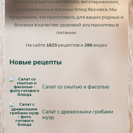
Вкусные рецепты веганских, вегетарианских,
сыроедческих и постных блюд без мяса. Мы
предложим, что приготовить для ваших родных и
близких в качестве здоровой альтернативы в
питании.
На сайте
1625
рецептов и
286
видео
Новые рецепты
Салат со снытью и фасолью
Салат с древесными грибами
муэр