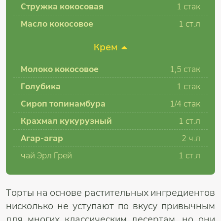
Стружка кокосовая
1 стак
Масло кокосовое
1 ст.л
Крем
Молоко кокосовое
1,5 стак
Голубика
1 стак
Сироп топинамбура
1/4 стак
Крахмал кукурузный
1 ст.л
Агар-агар
2 ч.л
чай Эрл Грей
1 ст.л
Торты на основе растительных ингредиентов
нисколько не уступают по вкусу привычным
для многих классическим десертам, но они