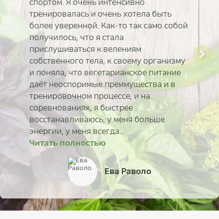
спортом. Я очень интенсивно
тренировалась и очень хотела быть
более уверенной. Как-то так само собой
получилось, что я стала
прислушиваться к велениям
собственного тела, к своему организму
и поняла, что вегетарианское питание
даёт неоспоримые преимущества и в
тренировочном процессе, и на
соревнованиях, я быстрее
Читать полностью
восстанавливаюсь, у меня больше
Читать полностью
Читать полностью
энергии, у меня всегда...
Читать полностью
Читать полностью
Читать полностью
Читать полностью
Сморгунова Ксения
Читать полностью
Татьяна Фунтякова
Александр Зенков
Алексей и Елена Казан
Екатерина Коротка
Юлия Скрынникова
Алина Тимонина
Ева Раволо