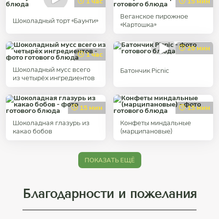
1 час
15 мин
Веганское пирожное
Шоколадный торт «Баунти»
«Картошка»
20 мин
1 час
Шоколадный мусс всего
Батончик Picnic
из четырёх ингредиентов
15 мин
15 мин
Шоколадная глазурь из
Конфеты миндальные
какао бобов
(марципановые)
ПОКАЗАТЬ ЕЩЁ
Благодарности и пожелания