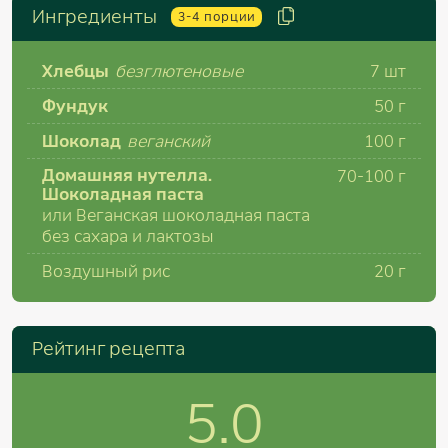
Ингредиенты
3-4
порции
Хлебцы
безглютеновые
7
шт
Фундук
50
г
Шоколад
веганский
100
г
Домашняя нутелла.
70-100
г
Шоколадная паста
или Веганская шоколадная паста
без сахара и лактозы
Воздушный рис
20
г
Рейтинг рецепта
5.0