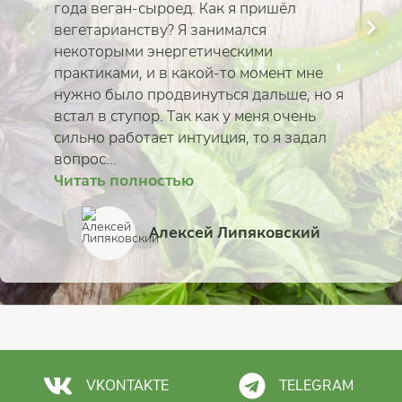
года веган-сыроед. Как я пришёл
вегетарианству? Я занимался
некоторыми энергетическими
практиками, и в какой-то момент мне
нужно было продвинуться дальше, но я
встал в ступор. Так как у меня очень
сильно работает интуиция, то я задал
вопрос...
Читать полностью
Читать полностью
Читать полностью
Читать полностью
Читать полностью
Читать полностью
Читать полностью
Читать полностью
Наталья Сапунова
Ирина Кирилюк
Илья Белов
Алексей Липяковский
Алёна и Таня Сиротк
Светлана (Евпатория
Алексей Исаков
Ольга Савина
VKONTAKTE
TELEGRAM