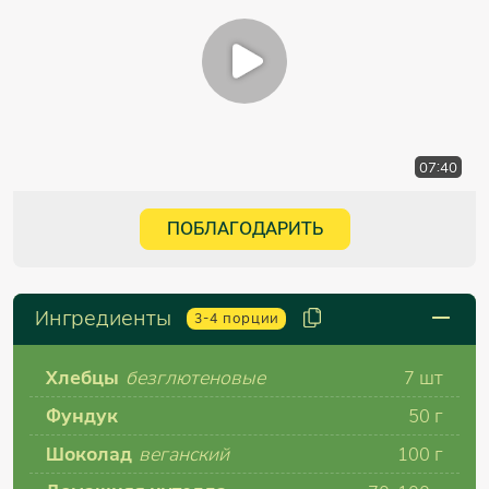
07:40
ПОБЛАГОДАРИТЬ
Ингредиенты
3-4
порции
Хлебцы
безглютеновые
7 шт
Фундук
50 г
Шоколад
веганский
100 г