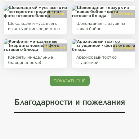
1 час
15 мин
Шоколадный мусс всего
Шоколадная глазурь из
из четырёх ингредиентов
какао бобов
15 мин
2 часа
Конфеты миндальные
Арахисовый торт со
(марципановые)
сгущёнкой
ПОКАЗАТЬ ЕЩЁ
Благодарности и пожелания