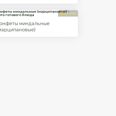
15 мин
онфеты миндальные
марципановые)