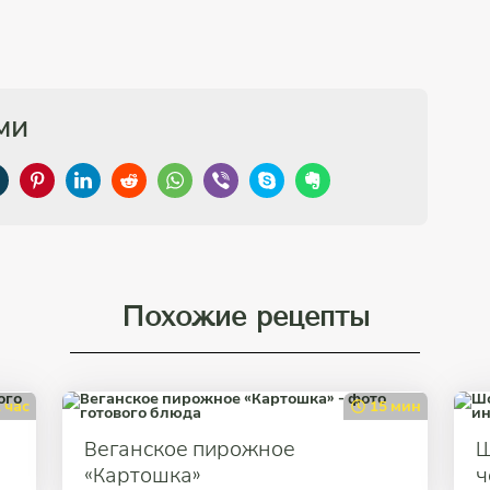
ми
Похожие рецепты
 час
15 мин
Веганское пирожное
Ш
«Картошка»
ч