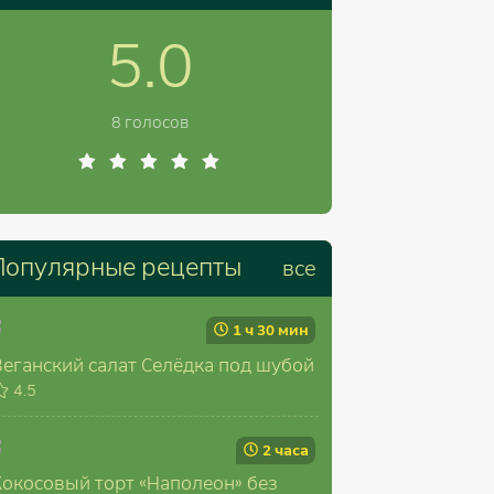
5.0
8 голосов
Популярные рецепты
все
1 ч 30 мин
Веганский салат Селёдка под шубой
4.5
2 часа
Кокосовый торт «Наполеон» без