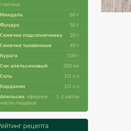
глютена
Миндаль
60
г
Фундук
50
г
Семечки подсолнечника
20
г
Семечки тыквенные
40
г
Курага
100
г
Сок апельсиновый
200
мл
Соль
1/3
ч.л
Кардамон
1/3
ч.л
Апельсин
эфирное
1-2
капли
масло пищевое
Рейтинг рецепта