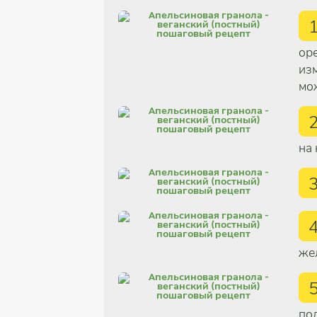
ор
из
мо
на
же
по