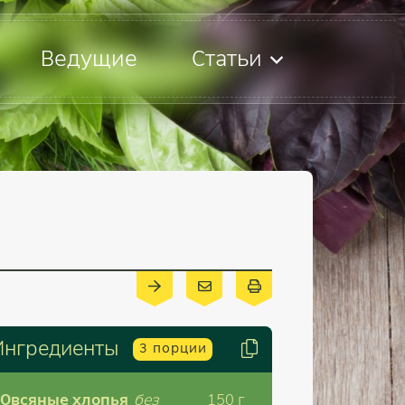
Ведущие
Статьи
Ингредиенты
3
порции
Овсяные хлопья
без
150
г