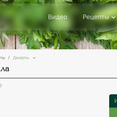
Видео
Рецепты
пты
Десерты
ола
0