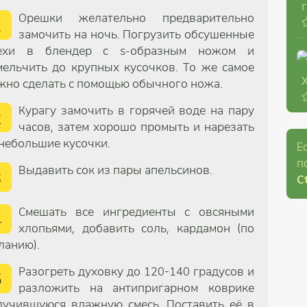
Орешки желательно предварительно
1
замочить на ночь. Погрузить обсушенные
ехи в блендер с s-образным ножом и
мельчить до крупных кусочков. То же самое
жно сделать с помощью обычного ножа.
Курагу замочить в горячей воде на пару
2
часов, затем хорошо промыть и нарезать
 небольшие кусочки.
Е
п
Выдавить сок из пары апельсинов.
3
Ct
Смешать все ингредиенты с овсяными
4
хлопьями, добавить соль, кардамон (по
ланию).
Разогреть духовку до 120-140 градусов и
5
разложить на антипригарном коврике
лучившуюся влажную смесь. Поставить её в