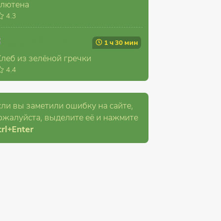
глютена
4.3
1 ч 30 мин
Хлеб из зелёной гречки
4.4
сли вы заметили ошибку на сайте,
ожалуйста, выделите её и
нажмите
rl
+Enter