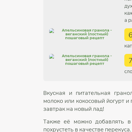
ду
ка
а 
ка
сл
Вкусная и питательная грано
молоко или кокосовый йогурт и
завтрак на новый лад!
Также её можно добавлять в 
похрустеть в качестве перекуса.