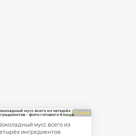
1 час
околадный мусс всего из
етырёх ингредиентов