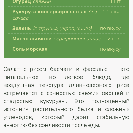
Огурец
свежий
1 шт
Кукуруза консервированная
без
1 банка
сахара
Зелень
(петрушка, укроп, кинза)
по вкусу
Масло льняное
нерафинированное
2 ст.л
Соль морская
по вкусу
Салат с рисом басмати и фасолью — это
питательное, но лёгкое блюдо, где
воздушная текстура длиннозерного риса
встречается с сочностью свежих овощей и
сладостью кукурузы. Это полноценный
источник растительного белка и сложных
углеводов, который дарит стабильную
энергию без сонливости после еды.