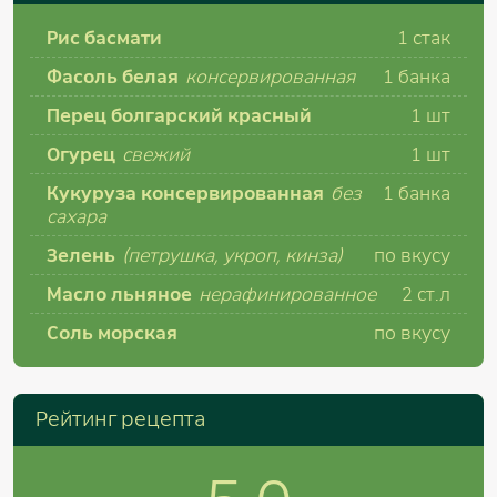
Рис басмати
1
стак
Фасоль белая
консервированная
1
банка
Перец болгарский красный
1
шт
Огурец
свежий
1
шт
Кукуруза консервированная
без
1
банка
сахара
Зелень
(петрушка, укроп, кинза)
по вкусу
Масло льняное
нерафинированное
2
ст.л
Соль морская
по вкусу
Рейтинг рецепта