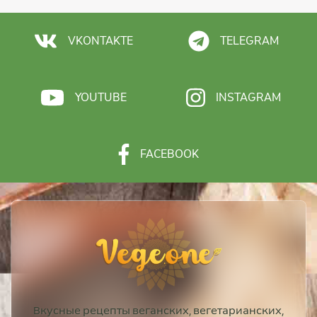
VKONTAKTE
TELEGRAM
YOUTUBE
INSTAGRAM
FACEBOOK
Вкусные рецепты веганских, вегетарианских,