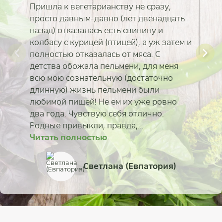
Пришла к вегетарианству не сразу,
просто давным-давно (лет двенадцать
назад) отказалась есть свинину и
колбасу с курицей (птицей), а уж затем и
полностью отказалась от мяса. С
детства обожала пельмени, для меня
всю мою сознательную (достаточно
длинную) жизнь пельмени были
любимой пищей! Не ем их уже ровно
два года. Чувствую себя отлично.
Родные привыкли, правда,...
Читать полностью
Читать полностью
Читать полностью
Читать полностью
Читать полностью
Читать полностью
Читать полностью
Читать полностью
Ксения Кильяченков
Ирина Кирилюк
Светлана (Евпатория)
Татьяна Венгерская
Татьяна Тычинская
Михаил Дмитриев
Дмитрий Коровин
Мария Казанцева