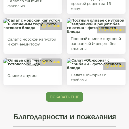
Салат со снытью и
простой рецепт за 15
фасолью
минут
10 мин
1 ч 30 мин
Постный оливье с нутовой
Салат с морской капустой
заправкой ᐉ рецепт без
и копченым тофу
глютена
15 мин
40 мин
Салат «Обжорка» с
Оливье с нутом
грибами
ПОКАЗАТЬ ЕЩЁ
Благодарности и пожелания