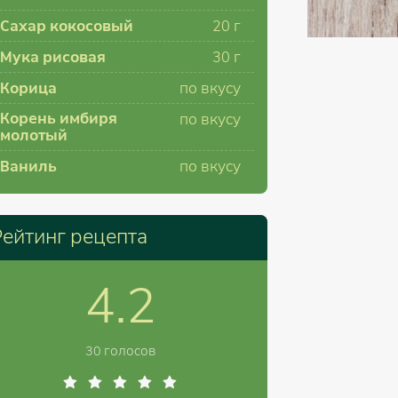
Сахар кокосовый
20
г
Мука рисовая
30
г
Корица
по вкусу
Корень имбиря
по вкусу
молотый
Ваниль
по вкусу
Рейтинг рецепта
4.2
30 голосов