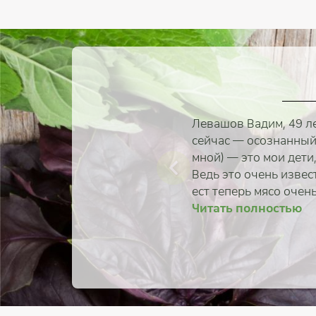
Левашов Вадим, 49 ле
сейчас — осознанный 
мной) — это мои дети
Ведь это очень извес
ест теперь мясо очень
Читать полностью
Читать 
Читать 
Читать 
Читать 
Читать 
Читать 
Читать 