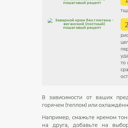
тщ
ри
це
пе
уд
то
ср
ос
В зависимости от ваших пре
горячем (теплом) или охлаждённ
Например, смажьте кремом тон
на друга, добавьте на выбо