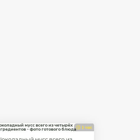
1 час
околадный мусс всего из