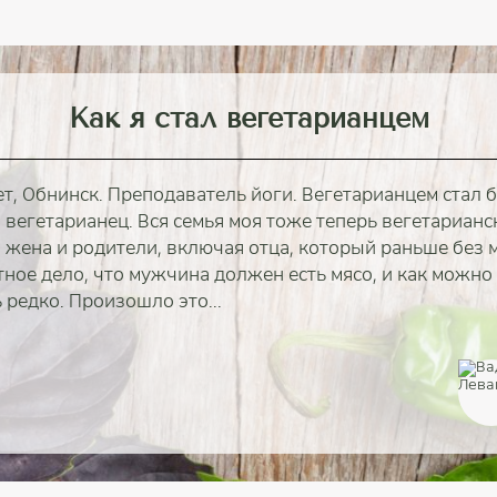
Как я стал вегетарианцем
т, Обнинск. Преподаватель йоги. Вегетарианцем стал б
вегетарианец. Вся семья моя тоже теперь вегетарианска
, жена и родители, включая отца, который раньше без 
тное дело, что мужчина должен есть мясо, и как можно
 редко. Произошло это...
полностью
полностью
полностью
полностью
полностью
полностью
полностью