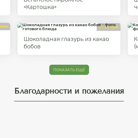
«Картошка»
ч
 мин
15 мин
Шоколадная глазурь из какао
К
бобов
(
ПОКАЗАТЬ ЕЩЁ
Благодарности и пожелания