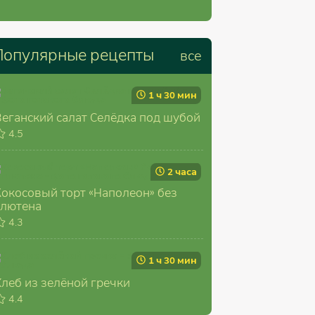
Популярные рецепты
все
1 ч 30 мин
Веганский салат Селёдка под шубой
4.5
2 часа
Кокосовый торт «Наполеон» без
глютена
4.3
1 ч 30 мин
Хлеб из зелёной гречки
4.4