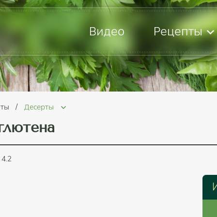
Видео
Рецепты
пты
Десерты
глютена
4.2