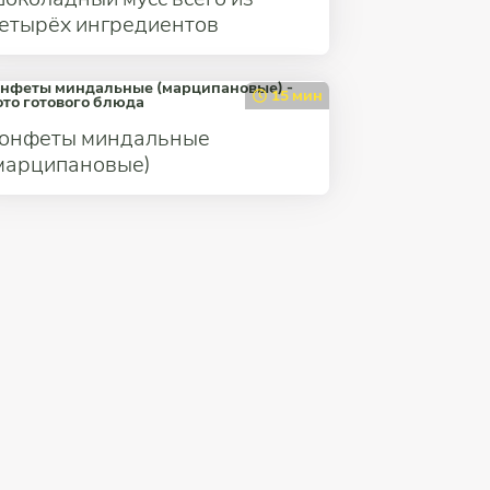
етырёх ингредиентов
15 мин
онфеты миндальные
марципановые)