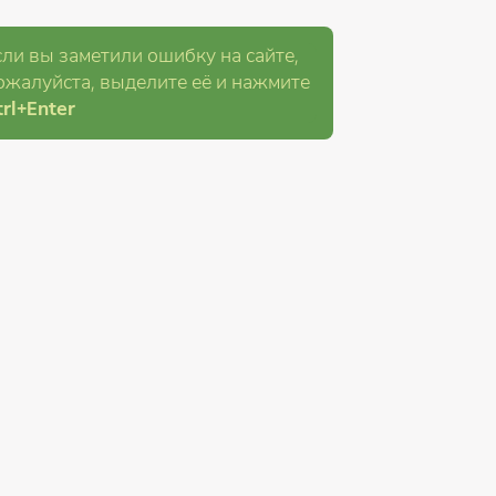
сли вы заметили ошибку на сайте,
ожалуйста, выделите её и
нажмите
rl
+Enter