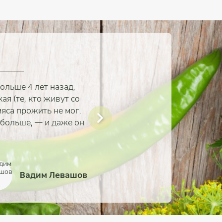
ольше 4 лет назад,
я (те, кто живут со
мяса прожить не мог.
 больше, — и даже он
Вадим Левашов
Анастасия Самородски
Виктория Кузнецова
Наталья Евтушенко
Александр Иванов
Илона Ребицкая
Дарья Рынкова
Илья Белов