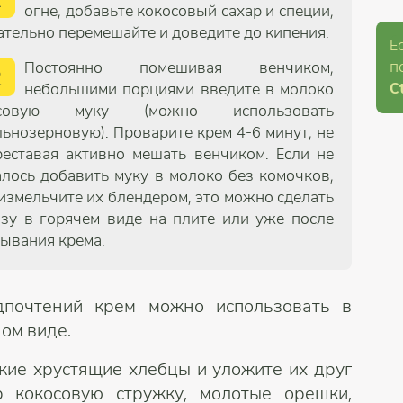
огне, добавьте кокосовый сахар и специи,
ательно перемешайте и доведите до кипения.
Е
п
Постоянно помешивая венчиком,
2
Ct
небольшими порциями введите в молоко
совую муку (можно использовать
льнозерновую). Проварите крем 4-6 минут, не
реставая активно мешать венчиком. Если не
алось добавить муку в молоко без комочков,
 измельчите их блендером, это можно сделать
азу в горячем виде на плите или уже после
тывания крема.
дпочтений крем можно использовать в
ом виде.
кие хрустящие хлебцы и уложите их друг
р кокосовую стружку, молотые орешки,