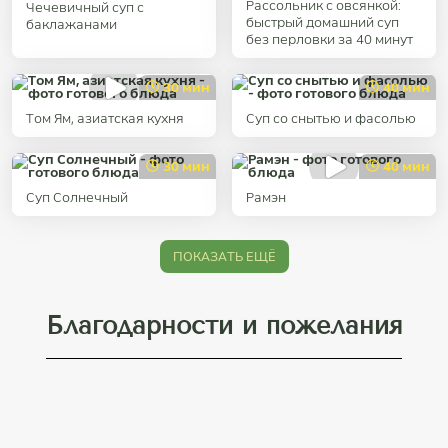
Рассольник с овсянкой:
Чечевичный суп с
быстрый домашний суп
баклажанами
без перловки за 40 минут
30 мин
40 мин
Том Ям, азиатская кухня
Суп со снытью и фасолью
30 мин
40 мин
Суп Солнечный
Рaмэн
ПОКАЗАТЬ ЕЩЁ
Благодарности и пожелания