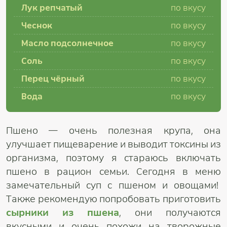
Лук репчатый
по вкусу
Чеснок
по вкусу
Масло подсолнечное
по вкусу
Соль
по вкусу
Перец чёрный
по вкусу
Вода
по вкусу
Пшено — очень полезная крупа, она
улучшает пищеварение и выводит токсины из
организма, поэтому я стараюсь включать
пшено в рацион семьи. Сегодня в меню
замечательный суп с пшеном и овощами!
Также рекомендую попробовать приготовить
сырники из пшена
, они получаются
вкусными и очень похожи на творожные