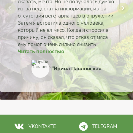
сказать, мечта. Но не получалось думаю
из-за недостатка информации, из-за
отсутствия вегетарианцев в окружении.
Затем я встретила одного человека,
который не ел мясо. Когда я спросила
причину, он сказал, что отказ от мяса
ему помог очень сильно снизить...
Читать полностью
Читать полностью
Читать полностью
Читать полностью
Читать полностью
Читать полностью
Читать полностью
Читать полностью
Ирина Павловская
Анастасия Самородс
Елена Тюкина
Анастасия Мандыбу
Татьяна Тычинская
Мария Казанцева
Эльвира Волкова
Зоя Кабирова
VKONTAKTE
TELEGRAM