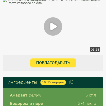
03:24
ПОБЛАГОДАРИТЬ
Ингредиенты
10-15
порций
Амарант
белый
6 ст.л
Водоросли нори
3-4 листа