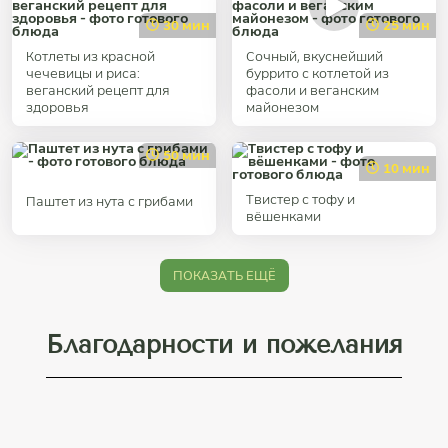
30 мин
25 мин
Котлеты из красной
Сочный, вкуснейший
чечевицы и риса:
буррито с котлетой из
веганский рецепт для
фасоли и веганским
здоровья
майонезом
50 мин
10 мин
Твистер с тофу и
Паштет из нута с грибами
вёшенками
ПОКАЗАТЬ ЕЩЁ
Благодарности и пожелания