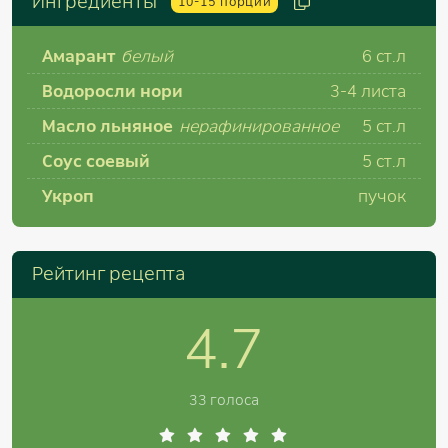
Ингредиенты
10-15
порций
Амарант
белый
6
ст.л
Водоросли нори
3-4
листа
Масло льняное
нерафинированное
5
ст.л
Соус соевый
5
ст.л
Укроп
пучок
Рейтинг рецепта
4.7
33 голоса