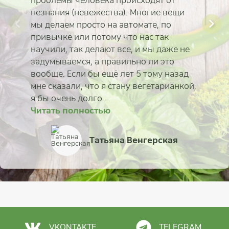
проблемы человека происходят от
незнания (невежества). Многие вещи
мы делаем просто на автомате, по
привычке или потому что нас так
научили, так делают все, и мы даже не
задумываемся, а правильно ли это
вообще. Если бы ещё лет 5 тому назад
мне сказали, что я стану вегетарианкой,
я бы очень долго...
Читать полностью
Читать полностью
Читать полностью
Читать полностью
Читать полностью
Читать полностью
Читать полностью
Читать полностью
Валерия Питюренк
Айша Ситдикова
Антон Букрин
Татьяна Венгерская
Анастасия Акчурин
Екатерина Коротка
Айя Жалбагаева
Марина Габрух
VKONTAKTE
TELEGRAM