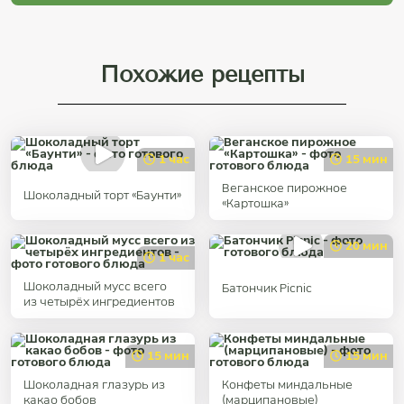
Похожие рецепты
1 час
15 мин
Веганское пирожное
Шоколадный торт «Баунти»
«Картошка»
20 мин
1 час
Шоколадный мусс всего
Батончик Picnic
из четырёх ингредиентов
15 мин
15 мин
Шоколадная глазурь из
Конфеты миндальные
какао бобов
(марципановые)