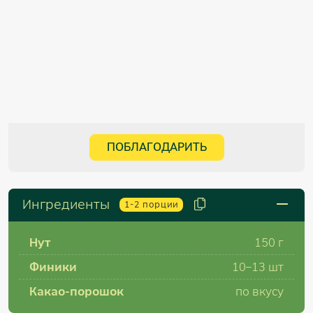
ПОБЛАГОДАРИТЬ
Ингредиенты
1-2
порции
Нут
150 г
Финики
10–13 шт
Какао-порошок
по вкусу