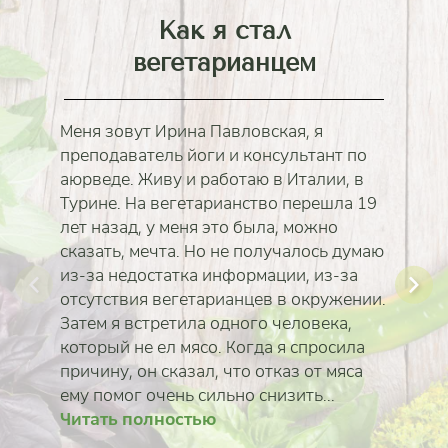
Как я стал
вегетарианцем
Меня зовут Ирина Павловская, я
преподаватель йоги и консультант по
аюрведе. Живу и работаю в Италии, в
Турине. На вегетарианство перешла 19
лет назад, у меня это была, можно
сказать, мечта. Но не получалось думаю
из-за недостатка информации, из-за
отсутствия вегетарианцев в окружении.
Затем я встретила одного человека,
который не ел мясо. Когда я спросила
причину, он сказал, что отказ от мяса
ему помог очень сильно снизить...
Читать полностью
Читать полностью
Читать полностью
Читать полностью
Читать полностью
Читать полностью
Читать полностью