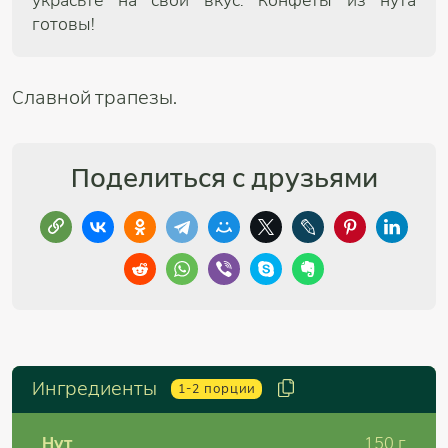
украсьте на свой вкус. Конфеты из нута
готовы!
Славной трапезы.
Поделиться с друзьями
Ингредиенты
1-2
порции
Нут
150
г