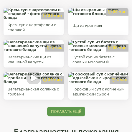
20 мин
25 мин
Крем-суп с картофелем и
Щи из крапивы
спаржей
1 час
30 мин
Вегетарианские щи из
Густой суп из батата с
квашеной капусты
соевым молоком 🍲
30 мин
1 час
Вегетарианская солянка с
Гороховый суп с копчёным
грибами
адыгейским сыром
ПОКАЗАТЬ ЕЩЁ
Благодарности и пожелания