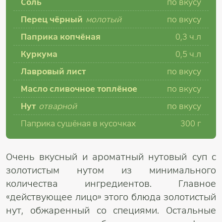
Соль
по вкусу
Перец чёрный
молотый
по вкусу
Паприка копчёная
0,3 ч.л
Куркума
0,5 ч.л
Лавровый лист
по вкусу
Масло сливочное топлёное
по вкусу
Нут
отварной
по вкусу
Паприка сушёная в кусочках
300 г
Очень вкусный и ароматный нутовый суп с
золотистым нутом из минимального
количества ингредиентов. Главное
«действующее лицо» этого блюда золотистый
нут, обжаренный со специями. Остальные