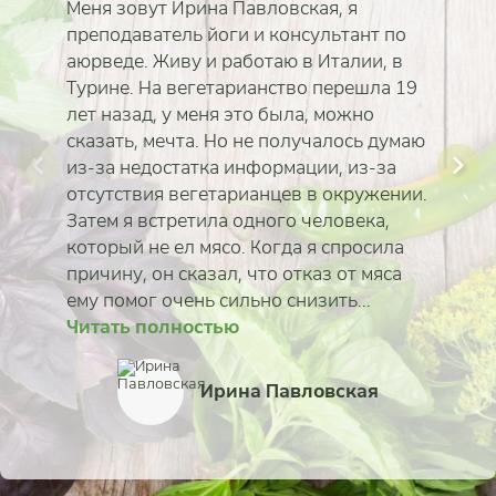
Меня зовут Ирина Павловская, я
преподаватель йоги и консультант по
аюрведе. Живу и работаю в Италии, в
Турине. На вегетарианство перешла 19
лет назад, у меня это была, можно
сказать, мечта. Но не получалось думаю
из-за недостатка информации, из-за
отсутствия вегетарианцев в окружении.
Затем я встретила одного человека,
который не ел мясо. Когда я спросила
причину, он сказал, что отказ от мяса
ему помог очень сильно снизить...
Читать полностью
Читать полностью
Читать полностью
Читать полностью
Читать полностью
Читать полностью
Читать полностью
Читать полностью
Ирина Павловская
Виктория Комиссаро
Юлия Пыльненькая
Родион Головачёв
Александр Лысак
Марина Карпова
Иван Новиков
Евгения Пак