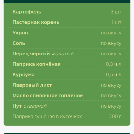
Картофель
3
шт
Пастернак корень
1
шт
Укроп
по вкусу
Соль
по вкусу
Перец чёрный
молотый
по вкусу
Паприка копчёная
0,3 ч.л
Куркума
0,5 ч.л
Лавровый лист
по вкусу
Масло сливочное топлёное
по вкусу
Нут
отварной
по вкусу
Паприка сушёная в кусочках
300
г