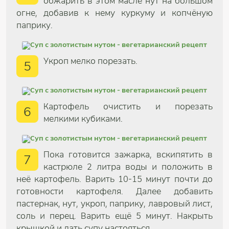
обжарить в этом масле нут на большом
огне, добавив к нему куркуму и копчёную
паприку.
Укроп мелко порезать.
5
Картофель очистить и порезать
6
мелкими кубиками.
Пока готовится зажарка, вскипятить в
7
кастрюле 2 литра воды и положить в
неё картофель. Варить 10-15 минут почти до
готовности картофеля. Далее добавить
пастернак, нут, укроп, паприку, лавровый лист,
соль и перец. Варить ещё 5 минут. Накрыть
крышкой и дать супу настояться.