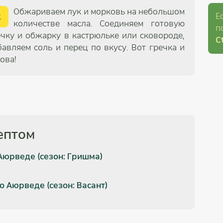
Обжариваем лук и морковь на небольшом
3
Е
количестве масла. Соединяем готовую
п
ечку и обжарку в кастрюльке или сковороде,
Ct
бавляем соль и перец по вкусу. Вот гречка и
ова!
ептом
Аюрведе (сезон: Гришма)
 Аюрведе (сезон: Васант)