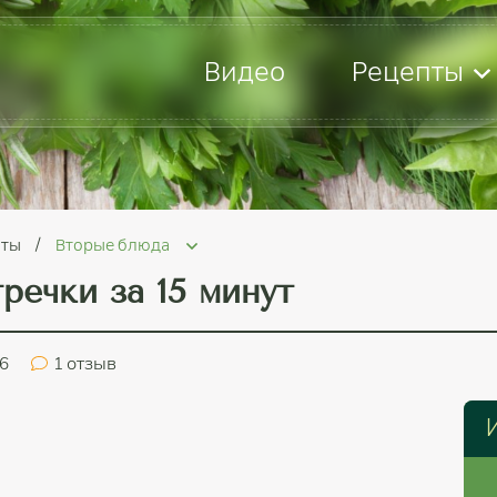
Видео
Рецепты
пты
Вторые блюда
речки за 15 минут
.6
1
отзыв