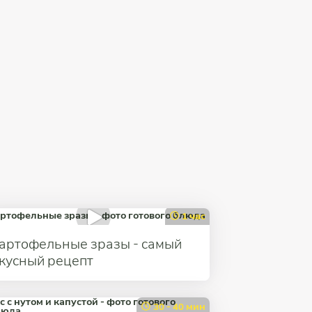
1 час
артофельные зразы - cамый
кусный рецепт
30 - 40 мин