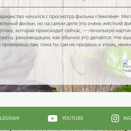
арианство начался с просмотра фильма «Земляне». Мягк
тельный фильм, но на самом деле это очень жёсткий ф
ртину, которая происходит сейчас, — печальную карти
веты, рекомендации, как обычно это делается. «Не ешь 
е проверишь сам, пока ты сам не придёшь к этому, можно
полностью
полностью
полностью
полностью
полностью
полностью
полностью
ELEGRAM
YOUTUBE
IN