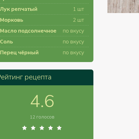
Лук репчатый
1
шт
Морковь
2
шт
Масло подсолнечное
по вкусу
Соль
по вкусу
Перец чёрный
по вкусу
Рейтинг рецепта
4.6
12 голосов