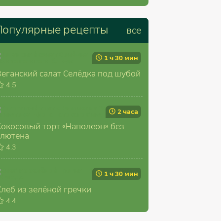
Популярные рецепты
все
1 ч 30 мин
Веганский салат Селёдка под шубой
4.5
2 часа
Кокосовый торт «Наполеон» без
глютена
4.3
1 ч 30 мин
Хлеб из зелёной гречки
4.4