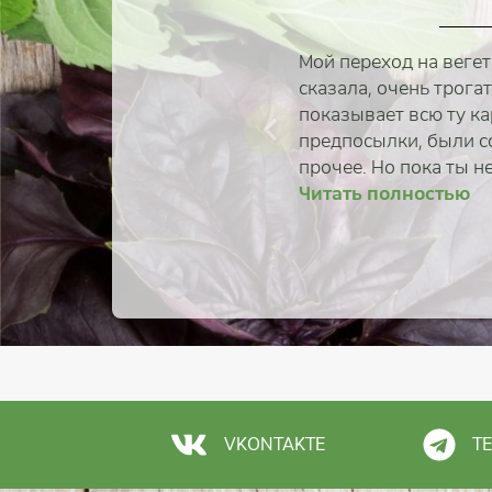
Мой переход на вегет
сказала, очень трога
показывает всю ту ка
предпосылки, были со
прочее. Но пока ты н
Читать полностью
Читать 
Читать 
Читать 
Читать 
Читать 
Читать 
Читать 
VKONTAKTE
T