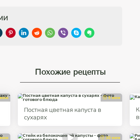
ми
Похожие рецепты
 мин
5 мин
К
Постная цветная капуста в
в
сухарях
 мин
30 мин