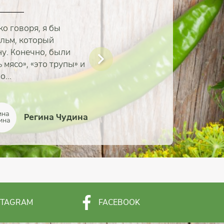
о говоря, я бы
ильм, который
ну. Конечно, были
мясо», «это трупы» и
...
Регина Чудина
Наталья Пономарёва
Татьяна Венгерская
Алексей Исаков
Лидия Гоголева
Юлия Мельник
Ольга Савина
Алла Рысина
STAGRAM
FACEBOOK