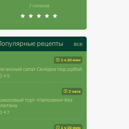
7 голосов
Популярные рецепты
все
1 ч 30 мин
Веганский салат Селёдка под шубой
4.5
2 часа
Кокосовый торт «Наполеон» без
глютена
4.3
1 ч 30 мин