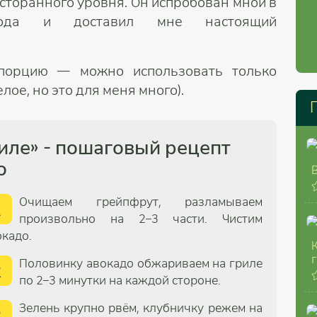
есторанного уровня. Он испробован мной в
рода и доставил мне настоящий
порцию — можно использовать только
лое, но это для меня много).
риле» - пошаговый рецепт
о
Очищаем грейпфрут, разламываем
1
произвольно на 2–3 части. Чистим
окадо.
Половинку авокадо обжариваем на гриле
2
по 2–3 минутки на каждой стороне.
Зелень крупно рвём, клубничку режем на
3