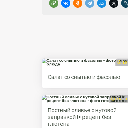
15
Салат со снытью и фасолью
1 ч 30
Постный оливье с нутовой
заправкой ᐉ рецепт без
глютена