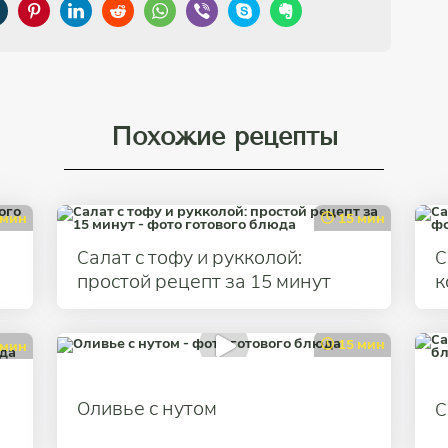
Похожие рецепты
 мин
15 мин
Салат с тофу и рукколой:
С
простой рецепт за 15 минут
к
15 мин
 мин
Оливье с нутом
С