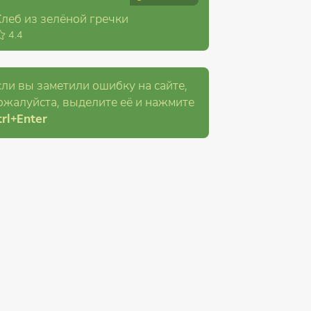
Хлеб из зелёной гречки
4.4
сли вы заметили ошибку на сайте,
ожалуйста, выделите её и
нажмите
rl
+Enter