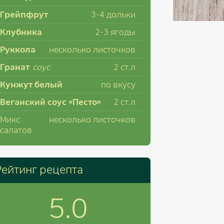
Грейпфрут
3-4
дольки
Клубника
2-3
ягоды
Руккола
несколько листочков
Гранат
соус
2
ст.л
Кунжут белый
по вкусу
Веганский соус «Песто»
2
ст.л
Микс
несколько листочков
салатов
Рейтинг рецепта
5.0