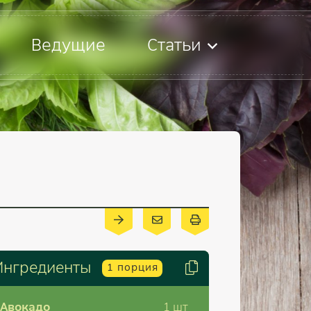
Ведущие
Статьи
Ингредиенты
1
порция
Авокадо
1
шт