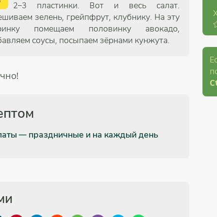
2–3 пластинки. Вот и весь салат.
ешиваем зелень, грейпфрут, клубнику. На эту
ринку помещаем половинку авокадо,
бавляем соусы, посыпаем зёрнами кунжута.
Е
п
ично!
Ct
ептом
латы — праздничные и на каждый день
ми