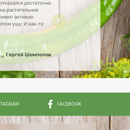
 отказался достаточно
 на растительное
момент активно
отом ушу. И как-то
Сергей Шомполов
Алёна и Таня Сироткины
Александр Зенков
Елена Машенцева
Елена Наймиллер
Марина Сынкова
Михаил Мухин
Ольга
STAGRAM
FACEBOOK