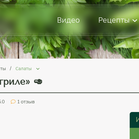
Видео
Рецепты
пты
Салаты
гриле» 🥑
5.0
1
отзыв