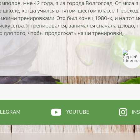
мполов, мне 42 года, я из города Волгоград. От мяса я
в школе, когда учился в пятом–шестом классе. Переход
 моими тренировками. Это был конец 1980-х, и на тот 
скусства. Я тренировался, занимался сначала дзюдо, п
то для того, чтобы продолжать наши тренировки,...
полностью
полностью
полностью
полностью
полностью
полностью
полностью
ELEGRAM
YOUTUBE
IN