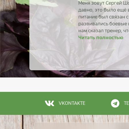
Меня зовут Сергей Шо
давно, это было ещё 
питание был связан с
развивались боевые и
нам сказал тренер, ч
Читать полностью
Читать 
Читать 
Читать 
Читать 
Читать 
Читать 
Читать 
VKONTAKTE
T