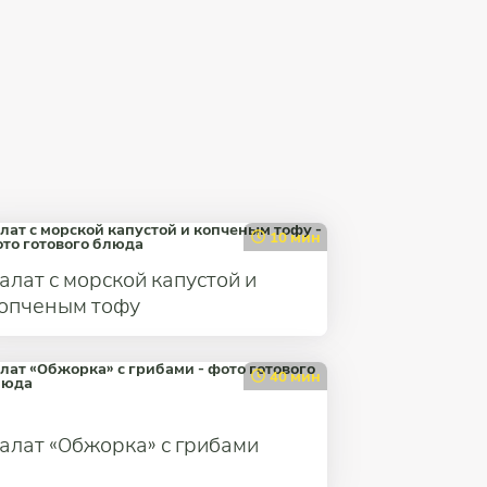
10 мин
алат с морской капустой и
опченым тофу
40 мин
алат «Обжорка» с грибами