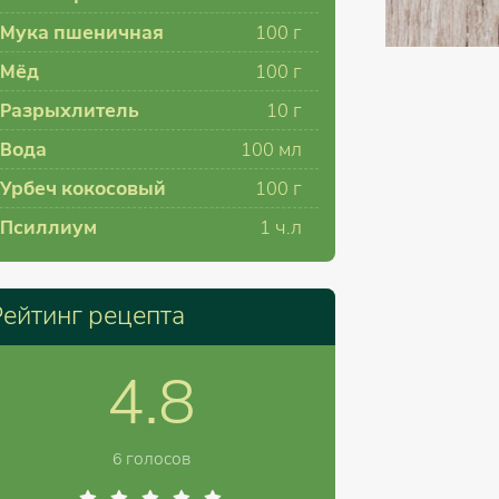
Мука пшеничная
100
г
Мёд
100
г
Разрыхлитель
10
г
Вода
100
мл
Урбеч кокосовый
100
г
Псиллиум
1
ч.л
Рейтинг рецепта
4.8
6 голосов