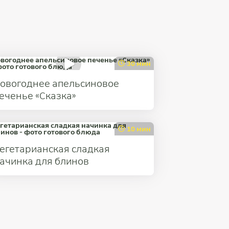
30 мин
овогоднее апельсиновое
еченье «Сказка»
10 мин
егетарианская сладкая
ачинка для блинов