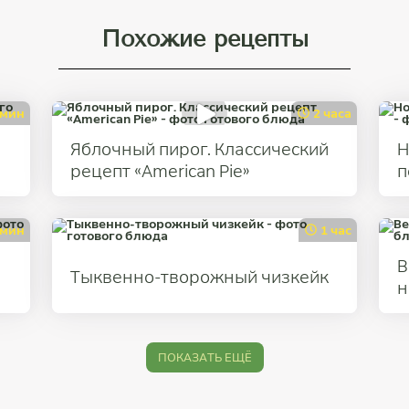
Похожие рецепты
 мин
2 часа
Яблочный пирог. Классический
Н
рецепт «American Pie»
п
 мин
1 час
В
Тыквенно-творожный чизкейк
н
ПОКАЗАТЬ ЕЩЁ