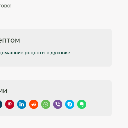
ово!
ептом
домашние рецепты в духовке
ми