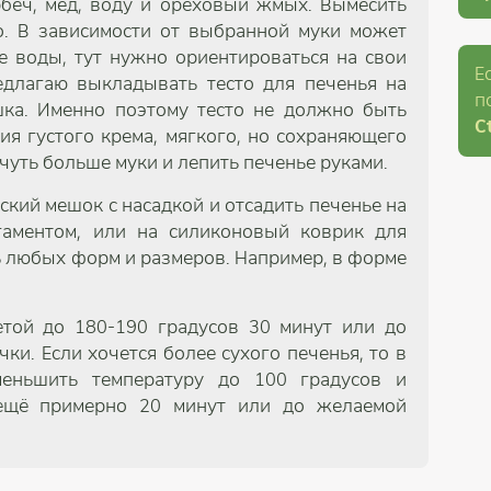
рбеч, мёд, воду и ореховый жмых. Вымесить
о. В зависимости от выбранной муки может
 воды, тут нужно ориентироваться на свои
Е
едлагаю выкладывать тесто для печенья на
п
шка. Именно поэтому тесто не должно быть
Ct
ия густого крема, мягкого, но сохраняющего
чуть больше муки и лепить печенье руками.
ский мешок с насадкой и отсадить печенье на
гаментом, или на силиконовый коврик для
 любых форм и размеров. Например, в форме
етой до 180-190 градусов 30 минут или до
ки. Если хочется более сухого печенья, то в
еньшить температуру до 100 градусов и
ещё примерно 20 минут или до желаемой