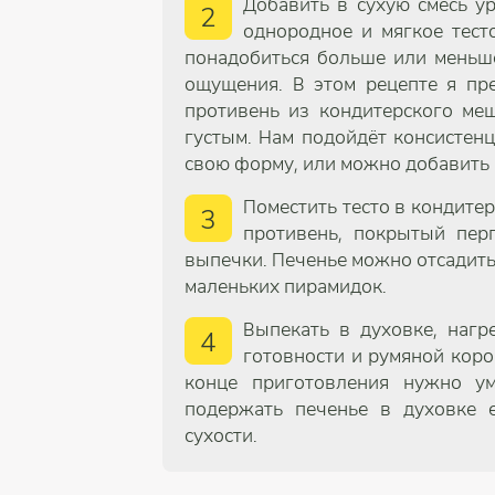
Добавить в сухую смесь у
2
однородное и мягкое тест
понадобиться больше или меньше
ощущения. В этом рецепте я пр
противень из кондитерского ме
густым. Нам подойдёт консистенц
свою форму, или можно добавить 
Поместить тесто в кондитер
3
противень, покрытый пер
выпечки. Печенье можно отсадить
маленьких пирамидок.
Выпекать в духовке, нагр
4
готовности и румяной короч
конце приготовления нужно ум
подержать печенье в духовке 
сухости.