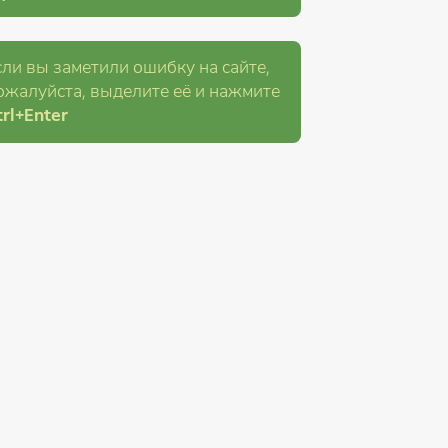
сли вы заметили ошибку на сайте,
ожалуйста, выделите её и
нажмите
rl
+Enter