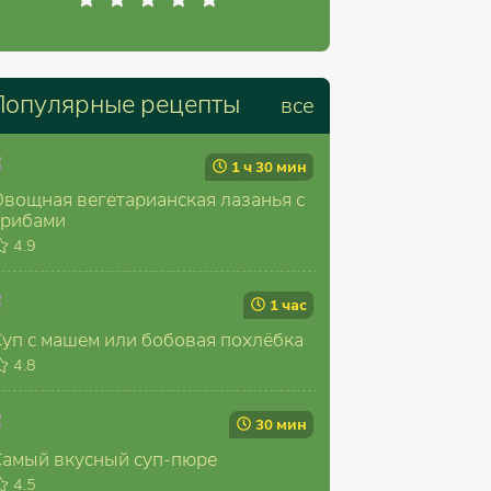
Популярные рецепты
все
1 ч 30 мин
Овощная вегетарианская лазанья с
грибами
4.9
1 час
Суп с машем или бобовая похлёбка
4.8
30 мин
Самый вкусный суп-пюре
4.5