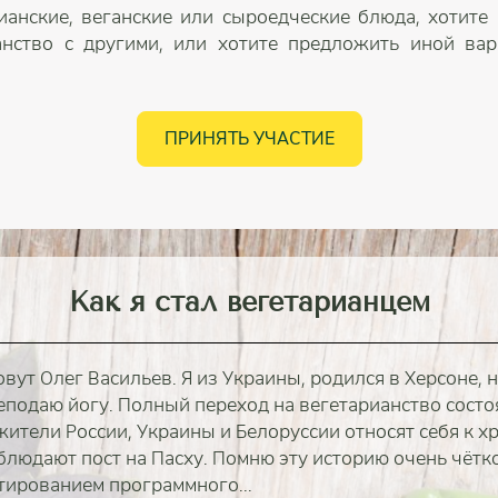
ианские, веганские или сыроедческие блюда, хотите
анство с другими, или хотите предложить иной вари
ПРИНЯТЬ УЧАСТИЕ
Как я стал вегетарианцем
овут Олег Васильев. Я из Украины, родился в Херсоне, 
еподаю йогу. Полный переход на вегетарианство состоя
жители России, Украины и Белоруссии относят себя к 
облюдают пост на Пасху. Помню эту историю очень чётко
тированием программного...