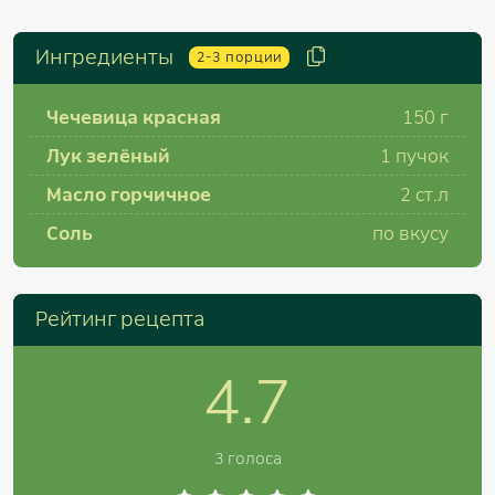
Ингредиенты
2-3
порции
Чечевица красная
150
г
Лук зелёный
1
пучок
Масло горчичное
2
ст.л
Соль
по вкусу
Рейтинг рецепта
4.7
3 голоса