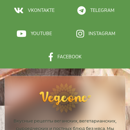
VKONTAKTE
TELEGRAM
YOUTUBE
INSTAGRAM
FACEBOOK
Вкусные рецепты веганских, вегетарианских,
сыроедческих и постных блюд без мяса. Мы