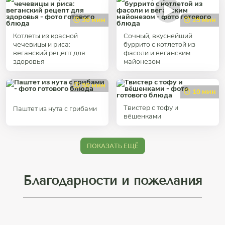
30 мин
25 мин
Котлеты из красной
Сочный, вкуснейший
чечевицы и риса:
буррито с котлетой из
веганский рецепт для
фасоли и веганским
здоровья
майонезом
50 мин
10 мин
Твистер с тофу и
Паштет из нута с грибами
вёшенками
ПОКАЗАТЬ ЕЩЁ
Благодарности и пожелания