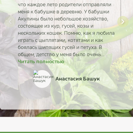
что каждое лето родители отправляли
меня к бабушке в деревню. У бабушки
Акулины было небольшое хозяйство,
состоящее из кур, гусей, козы и
нескольких кошек. Помню, как я любила
играть с цыплятами, котятами и как
боялась шипящих гусей и петуха. В
общем, детство у меня было очень...
Читать полностью
Читать полностью
Читать полностью
Читать полностью
Читать полностью
Читать полностью
Читать полностью
Читать полностью
Анастасия Башук
Анастасия Самородс
Кристина Лебедева
Татьяна Венгерская
Михаил Дмитриев
Сабина Вирабян
Ольга
Ева Раволо