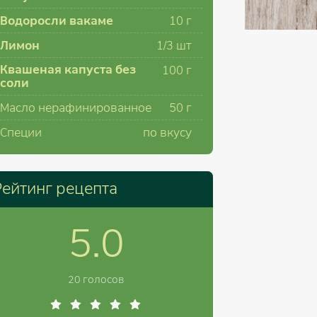
Водоросли вакаме
10
г
Лимон
1/3
шт
Квашеная капуста без
100
г
соли
Масло нерафинированное
50
г
Специи
по вкусу
Рейтинг рецепта
5.0
20 голосов