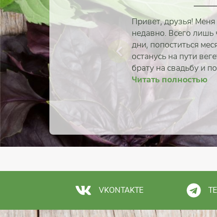
Привет, друзья! Меня
недавно. Всего лишь 
дни, попоститься меся
останусь на пути веге
брату на свадьбу и пон
Читать полностью
Читать 
Читать 
Читать 
Читать 
Читать 
Читать 
Читать 
VKONTAKTE
T