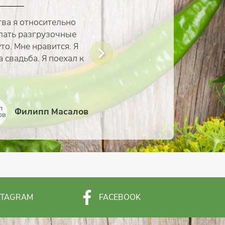
тва я относительно
елать разгрузочные
то. Мне нравится. Я
а свадьба. Я поехал к
Филипп Масалов
Семья Котельниковых
Валерия Питюренко
Татьяна Фунтякова
Ирина Павловская
Мария Карсакова
Юлия Бежина
Алина Путова
STAGRAM
FACEBOOK