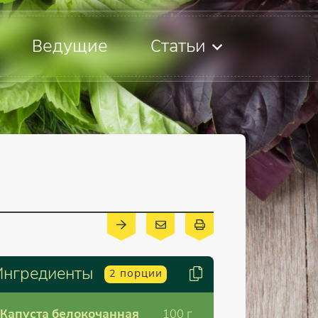
Ведущие
Статьи
Ингредиенты
2
порции
Капуста белокочанная
100
г