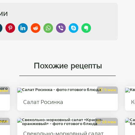
ми
Похожие рецепты
5 мин
 мин
Салат Росинка
К
 мин
16 мин
Свекольно-морковный салат