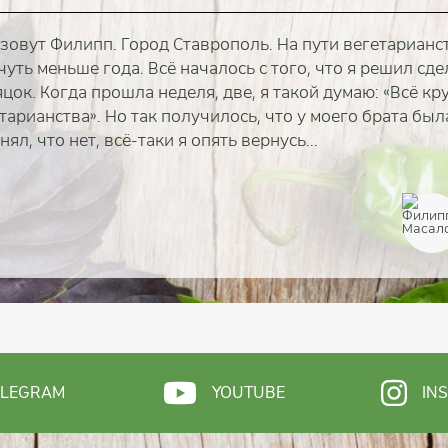
 зовут Филипп. Город Ставрополь. На пути вегетарианс
чуть меньше года. Всё началось с того, что я решил сд
цок. Когда прошла неделя, две, я такой думаю: «Всё кру
тарианства». Но так получилось, что у моего брата был
ял, что нет, всё-таки я опять вернусь...
полностью
полностью
полностью
полностью
полностью
полностью
полностью
ELEGRAM
YOUTUBE
IN