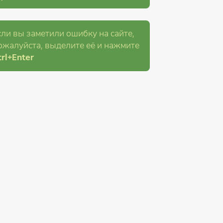
сли вы заметили ошибку на сайте,
ожалуйста, выделите её и
нажмите
rl
+Enter