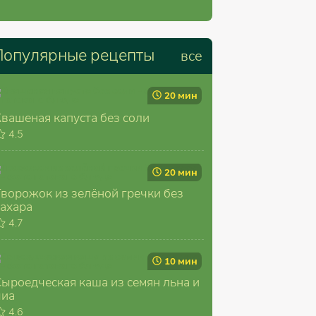
Популярные рецепты
все
20 мин
Квашеная капуста без соли
4.5
20 мин
Творожок из зелёной гречки без
сахара
4.7
10 мин
Сыроедческая каша из семян льна и
чиа
4.6