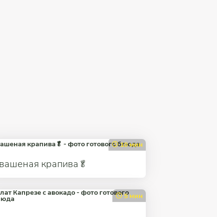
10 мин
вашеная крапива🥬
5 мин