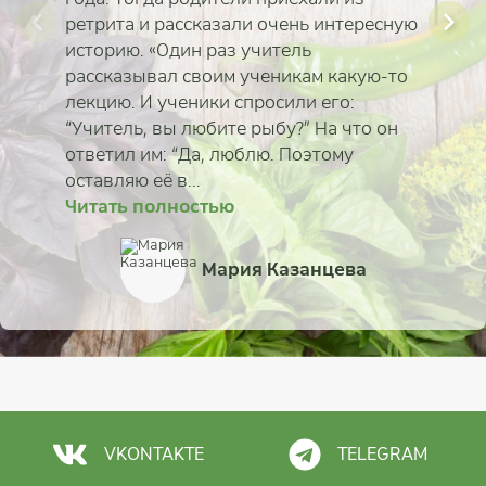
ретрита и рассказали очень интересную
историю. «Один раз учитель
рассказывал своим ученикам какую-то
лекцию. И ученики спросили его:
“Учитель, вы любите рыбу?” На что он
ответил им: “Да, люблю. Поэтому
оставляю её в...
Читать полностью
Читать полностью
Читать полностью
Читать полностью
Читать полностью
Читать полностью
Читать полностью
Читать полностью
Ирина Павловская
Ирина Кирилюк
Софья Кутная
Мария Казанцева
Анастасия Мандыбу
Эльвира Волкова
Иван Новиков
Арина Гусева
VKONTAKTE
TELEGRAM