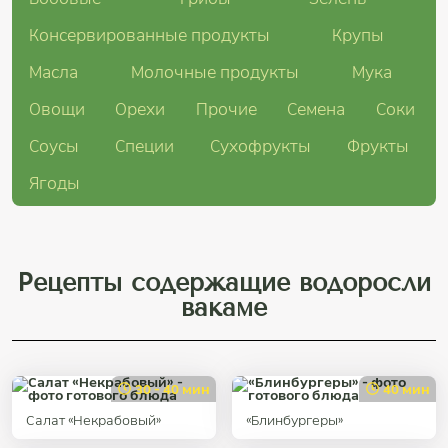
Консервированные продукты
Крупы
Масла
Молочные продукты
Мука
Овощи
Орехи
Прочие
Семена
Соки
Соусы
Специи
Сухофрукты
Фрукты
Ягоды
Рецепты содержащие водоросли
вакаме
30 - 40 мин
40 мин
Салат «Некрабовый»
«Блинбургеры»