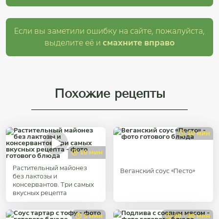
Если вы заметили ошибку на сайте, пожалуйста,
выделите её и
смахните вправо
Похожие рецепты
10 мин
10 мин
Растительный майонез
Веганский соус «Песто»
без лактозы и
консервантов. Три самых
вкусных рецепта
5 мин
20 - 30 мин