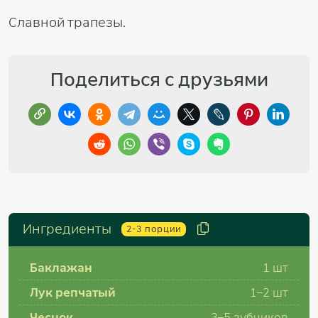
Славной трапезы.
Поделиться с друзьями
Ингредиенты
2-3
порции
Баклажан
1
шт
Лук репчатый
1–2
шт
Чеснок
3–5
зубчиков