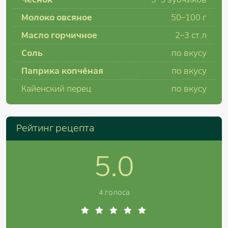
Молоко овсяное
50–100
г
Масло горчичное
2–3
ст.л
Соль
по вкусу
Паприка копчёная
по вкусу
Кайенский перец
по вкусу
Рейтинг рецепта
5.0
4 голоса