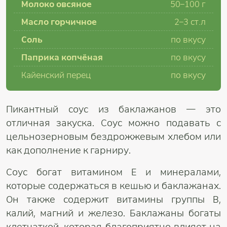
Молоко овсяное
50–100 г
Масло горчичное
2–3 ст.л
Соль
по вкусу
Паприка копчёная
по вкусу
Кайенский перец
по вкусу
Пикантный соус из баклажанов — это
отличная закуска. Соус можно подавать с
цельнозерновым бездрожжевым хлебом или
как дополнение к гарниру.
Соус богат витамином Е и минералами,
которые содержаться в кешью и баклажанах.
Он также содержит витамины группы В,
калий, магний и железо. Баклажаны богаты
клетчаткой, которая благоприятно влияет на