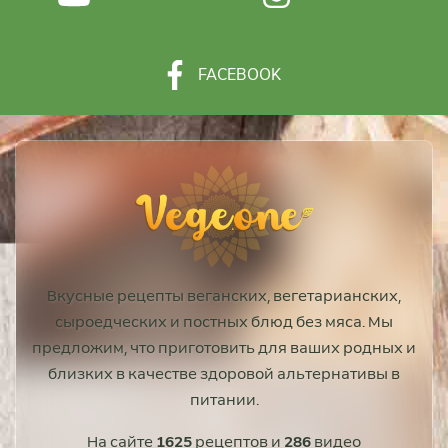
FACEBOOK
Вкусные рецепты веганских, вегетарианских,
сыроедческих и постных блюд без мяса. Мы
предложим, что приготовить для ваших родных и
близких в качестве здоровой альтернативы в
питании.
На сайте
1625
рецептов и
286
видео