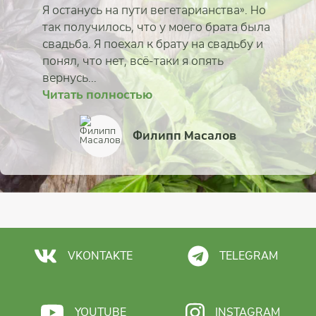
Я останусь на пути вегетарианства». Но
так получилось, что у моего брата была
свадьба. Я поехал к брату на свадьбу и
понял, что нет, всё-таки я опять
вернусь...
Читать полностью
Читать полностью
Читать полностью
Читать полностью
Читать полностью
Читать полностью
Читать полностью
Читать полностью
Александр Иванов
Юлия Мельник
Филипп Масалов
Татьяна Венгерская
Мария Казанцева
Алексей Исаков
Олег Васильев
Анна Катрич
VKONTAKTE
TELEGRAM
YOUTUBE
INSTAGRAM