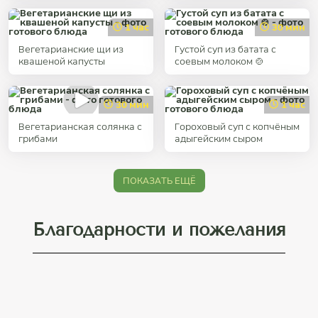
1 час
30 мин
Вегетарианские щи из
Густой суп из батата с
квашеной капусты
соевым молоком 🍲
30 мин
1 час
Вегетарианская солянка с
Гороховый суп с копчёным
грибами
адыгейским сыром
ПОКАЗАТЬ ЕЩЁ
Благодарности и пожелания