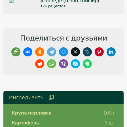
Аюрведе (сезон: Шишир)
126 рецептов
Поделиться с друзьями
Ингредиенты
Крупа перловая
100
г
Картофель
3
шт