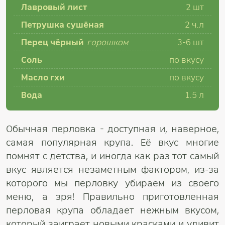
Лавровый лист
2 шт
Петрушка сушёная
2 ч.л
Перец чёрный
горошком
3-6 шт
Соль
по вкусу
Масло гхи
по вкусу
Вода
1.5 л
Обычная перловка - доступная и, наверное,
самая популярная крупа. Её вкус многие
помнят с детства, и иногда как раз тот самый
вкус является незаметным фактором, из-за
которого мы перловку убираем из своего
меню, а зря! Правильно приготовленная
перловая крупа обладает нежным вкусом,
который заиграет новыми красками и удивит