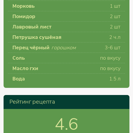
Морковь
1
шт
Помидор
2
шт
Лавровый лист
2
шт
Петрушка сушёная
2
ч.л
Перец чёрный
горошком
3-6
шт
Соль
по вкусу
Масло гхи
по вкусу
Вода
1.5
л
Рейтинг рецепта
4.6