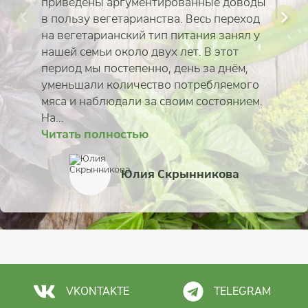
приведены аргументированные доводы
в пользу вегетарианства. Весь переход
на вегетарианский тип питания занял у
нашей семьи около двух лет. В этот
период мы постепенно, день за днём,
уменьшали количество потребляемого
мяса и наблюдали за своим состоянием.
Читать полностью
На...
Читать полностью
Читать полностью
Читать полностью
Читать полностью
Читать полностью
Читать полностью
Читать полностью
Сморгунова Ксения
Игорь Цимбалов
Ирина Кирилюк
Юлия Скрынникова
Айгерим Тастанова
Мария Нетёсова
Олег Васильев
Алла Рысина
VKONTAKTE
TELEGRAM