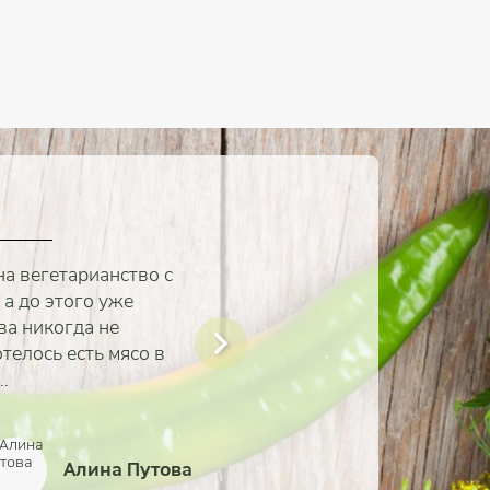
на вегетарианство с
 а до этого уже
ва никогда не
телось есть мясо в
.
Алина Путова
Александр Иванов
Наталья Сапунова
Алина Тимонина
Айя Жалбагаева
Олег Васильев
Софья Кутная
Зоя Кабирова