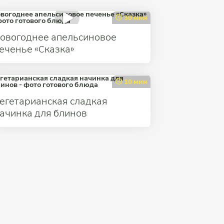
30 мин
овогоднее апельсиновое
еченье «Сказка»
10 мин
егетарианская сладкая
ачинка для блинов