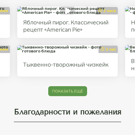
 мин
2 часа
Яблочный пирог. Классический
Н
рецепт «American Pie»
п
 мин
1 час
В
Тыквенно-творожный чизкейк
н
ПОКАЗАТЬ ЕЩЁ
Благодарности и пожелания