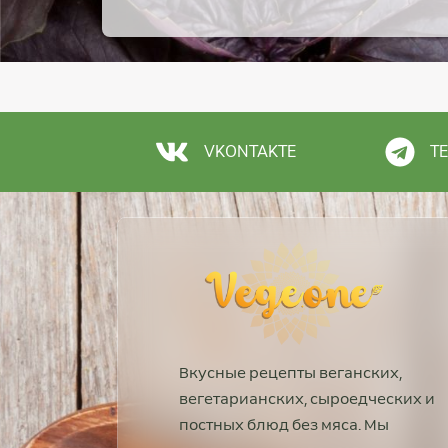
VKONTAKTE
T
Вкусные рецепты веганских,
вегетарианских, сыроедческих и
постных блюд без мяса. Мы