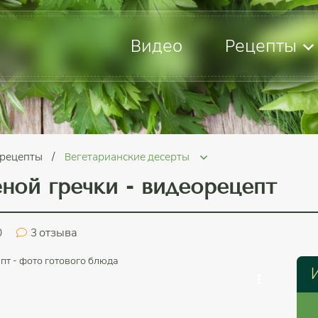
Видео
Рецепты
 рецепты
Вегетарианские десерты
ной гречки - видеорецепт
0
3
отзыва