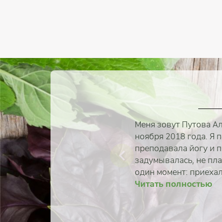
Меня зовут Путова Ал
ноября 2018 года. Я 
преподавала йогу и п
задумывалась, не пла
один момент: приехала
Читать полностью
Читать 
Читать 
Читать 
Читать 
Читать 
Читать 
Читать 