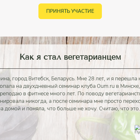
ПРИНЯТЬ УЧАСТИЕ
Как я стал вегетарианцем
ина, город Витебск, Беларусь. Мне 28 лет, и я перешла 
попала на двухдневный семинар клуба Oum.ru в Минске,
реподаю в фитнесе много лет. По поводу вегетарианст
нировала никогда, а после семинара мне просто перехо
 домой и поняла, что больше не хочу. Считаю, что это..
полностью
полностью
полностью
полностью
полностью
полностью
полностью