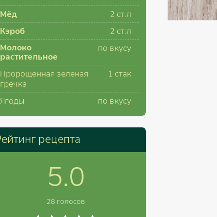
Мёд
2
ст.л
Кэроб
2
ст.л
Молоко
по вкусу
растительное
Пророщенная зелёная
1
стак
гречка
Ягоды
по вкусу
Рейтинг рецепта
5.0
28 голосов