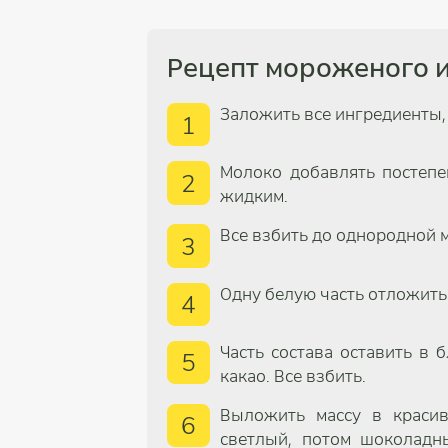
Рецепт мороженого и
Заложить все ингредиенты, 
1
Молоко добавлять постеп
2
жидким.
Все взбить до однородной 
3
Одну белую часть отложить 
4
Часть состава оставить в 
5
какао. Все взбить.
Выложить массу в красив
6
светлый, потом шоколадн