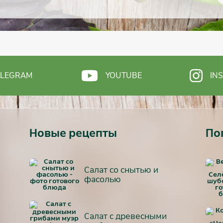
ELEGRAM
YOUTUBE
IN
Новые рецепты
По
Салат со снытью и
фасолью
Салат с древесными