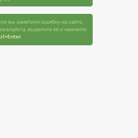
сли вы заметили ошибку на сайте,
ожалуйста, выделите её и
нажмите
rl
+Enter