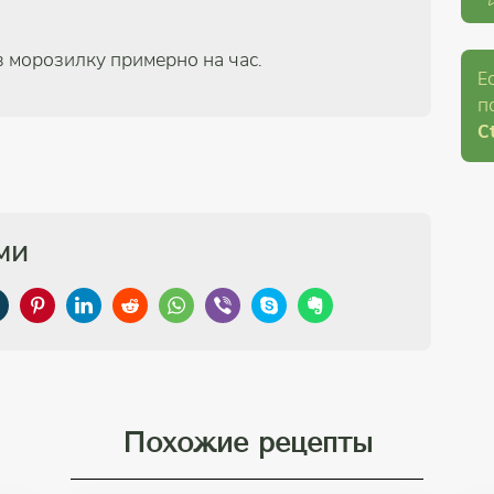
в морозилку примерно на час.
Е
п
Ct
ми
Похожие рецепты