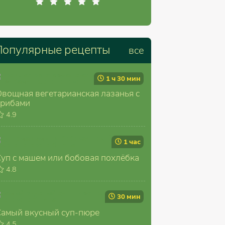
Популярные рецепты
все
1 ч 30 мин
Овощная вегетарианская лазанья с
грибами
4.9
1 час
Суп с машем или бобовая похлёбка
4.8
30 мин
Самый вкусный суп-пюре
4.5