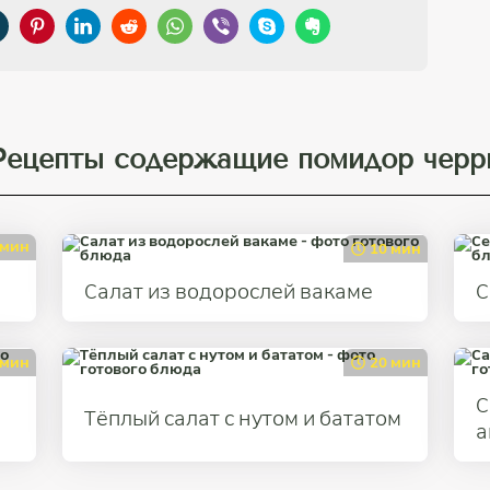
Рецепты содержащие помидор черр
 мин
10 мин
Салат из водорослей вакаме
С
 мин
20 мин
С
Тёплый салат с нутом и бататом
а