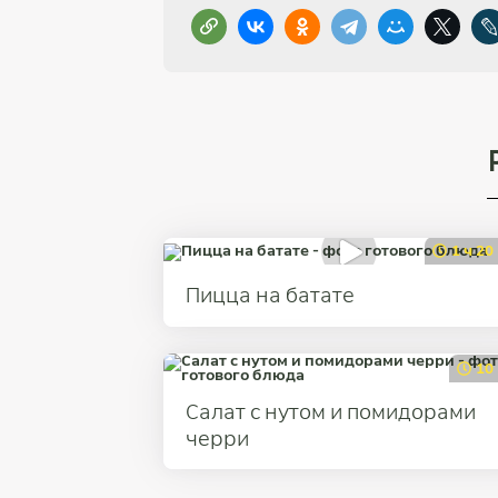
1 ч 20
Пицца на батате
10
Салат с нутом и помидорами
черри