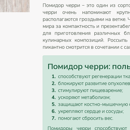
Помидор черри – это один из сорт
черри очень напоминают крупн
располагаются гроздьями на ветке. 
мира за компактность и презентабе
для приготовления различных бл
кулинарных композиций. Россыпь
пикантно смотрится в сочетании с с
Помидор черри: пол
способствуют регенерации тка
блокируют развитие опухолев
стимулируют пищеварение;
ускоряют метаболизм;
защищают костно-мышечную с
укрепляют сердце и сосуды;
помогают сбросить вес.
Помидоры черри способствуют