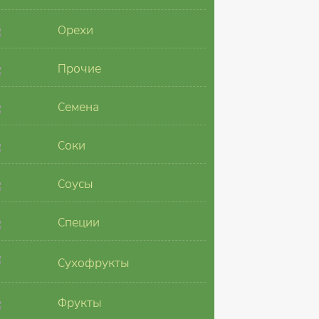
Орехи
Прочие
Семена
Соки
Соусы
Специи
Сухофрукты
Фрукты