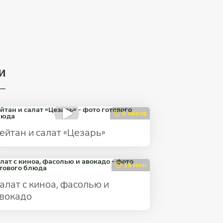
и
6 часов
ейтан и салат «Цезарь»
15 мин
алат с киноа, фасолью и
вокадо