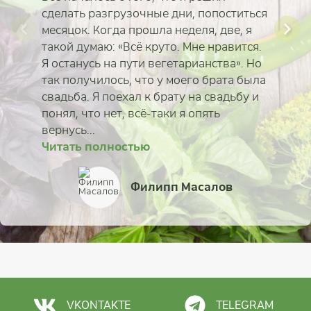
сделать разгрузочные дни, попоститься
месяцок. Когда прошла неделя, две, я
такой думаю: «Всё круто. Мне нравится.
Я останусь на пути вегетарианства». Но
так получилось, что у моего брата была
свадьба. Я поехал к брату на свадьбу и
понял, что нет, всё-таки я опять
вернусь...
Читать полностью
Читать полностью
Читать полностью
Читать полностью
Читать полностью
Читать полностью
Читать полностью
Читать полностью
Мария Карсакова
Лидия Гоголева
Антон Букрин
Филипп Масалов
Владимир Василье
Наталья Евтушенко
Марина Габрух
Зоя Кабирова
VKONTAKTE
TELEGRAM