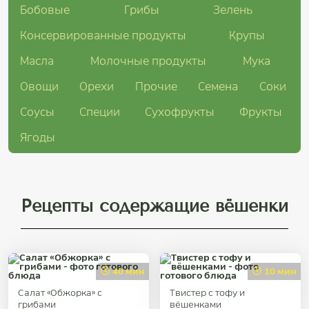
Бобовые
Грибы
Зелень
Консервированные продукты
Крупы
Масла
Молочные продукты
Мука
Овощи
Орехи
Прочие
Семена
Соки
Соусы
Специи
Сухофрукты
Фрукты
Ягоды
Рецепты содержащие вёшенки
40 мин
10 мин
Салат «Обжорка» с
Твистер с тофу и
грибами
вёшенками