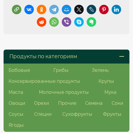
Продукты по категориям
Бобовые
Грибы
Зелень
Консервированные продукты
Крупы
Масла
Молочные продукты
Мука
Овощи
Орехи
Прочие
Семена
Соки
Соусы
Специи
Сухофрукты
Фрукты
Ягоды