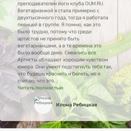
преподавателем йоги клуба OUM.RU.
Вегетарианкой я стала примерно с
двухтысячного года, тогда я работала
певицей в группе. Я помню, как это
было трудно, потому что среди
артистов не принято быть
вегетарианцами, а в те времена это
было вообще дико. Смеялись все.
Артисты обладают хорошим чувством
юмора. Они умеют подстегнуть тебя так,
что будешь краснеть и белеть, но я
считаю, что это...
Читать полностью
Читать полностью
Читать полностью
Читать полностью
Читать полностью
Читать полностью
Читать полностью
Читать полностью
Анастасия Самородс
Антон Букрин
Илона Ребицкая
Светлана (Евпатория
Айгерим Тастанова
Сергей Шомполов
Марина Карпова
Алексей Исаков