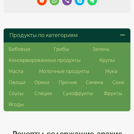
Продукты по категориям
Бобовые
Грибы
Зелень
Консервированные продукты
Крупы
Масла
Молочные продукты
Мука
Овощи
Орехи
Прочие
Семена
Соки
Соусы
Специи
Сухофрукты
Фрукты
Ягоды