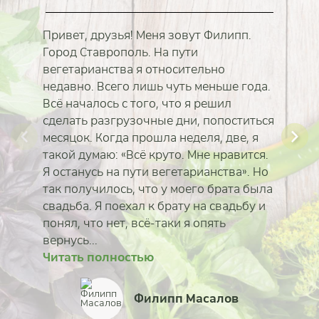
Привет, друзья! Меня зовут Филипп.
Город Ставрополь. На пути
вегетарианства я относительно
недавно. Всего лишь чуть меньше года.
Всё началось с того, что я решил
сделать разгрузочные дни, попоститься
месяцок. Когда прошла неделя, две, я
такой думаю: «Всё круто. Мне нравится.
Я останусь на пути вегетарианства». Но
так получилось, что у моего брата была
свадьба. Я поехал к брату на свадьбу и
понял, что нет, всё-таки я опять
вернусь...
Читать полностью
Читать полностью
Читать полностью
Читать полностью
Читать полностью
Читать полностью
Читать полностью
Читать полностью
Татьяна Фунтякова
Филипп Масалов
Наталья Пономарёв
Екатерина Коротка
Александр Дували
Татьяна Венгерская
Дмитрий Коровин
Илона Ребицкая