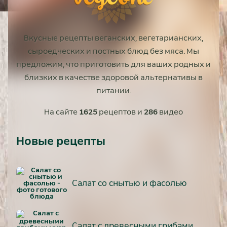
Вкусные рецепты веганских, вегетарианских,
сыроедческих и постных блюд без мяса. Мы
предложим, что приготовить для ваших родных и
близких в качестве здоровой альтернативы в
питании.
На сайте
1625
рецептов и
286
видео
Новые рецепты
Салат со снытью и фасолью
Салат с древесными грибами