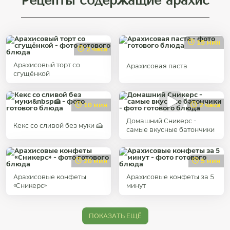
Рецепты содержащие арахис
15 мин
2 часа
Арахисовый торт со
Арахисовая паста
сгущёнкой
10 мин
2 часа
Домашний Сникерс -
Кекс со сливой без муки 🍰
самые вкусные батончики
20 мин
5 мин
Арахисовые конфеты
Арахисовые конфеты за 5
«Сникерс»
минут
ПОКАЗАТЬ ЕЩЁ