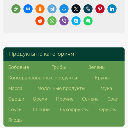
Продукты по категориям
Бобовые
Грибы
Зелень
Консервированные продукты
Крупы
Масла
Молочные продукты
Мука
Овощи
Орехи
Прочие
Семена
Соки
Соусы
Специи
Сухофрукты
Фрукты
Ягоды