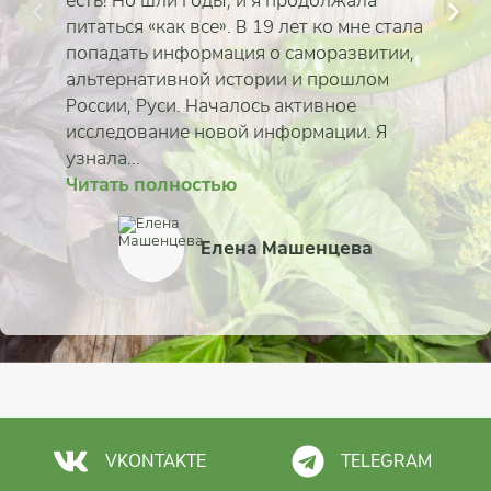
есть! Но шли годы, и я продолжала
питаться «как все». В 19 лет ко мне стала
попадать информация о саморазвитии,
альтернативной истории и прошлом
России, Руси. Началось активное
исследование новой информации. Я
узнала...
Читать полностью
Читать полностью
Читать полностью
Читать полностью
Читать полностью
Читать полностью
Читать полностью
Читать полностью
Ирина Севостьянов
Елена Машенцева
Станислав Беловидо
Зина Семеновская
Ирина Ковалёва
Регина Чудина
Ольга Солдатова
Борис Рожнов
VKONTAKTE
TELEGRAM