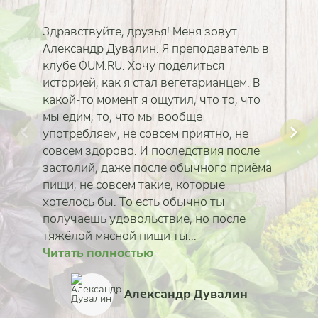
Здравствуйте, друзья! Меня зовут
Александр Дувалин. Я преподаватель в
клубе OUM.RU. Хочу поделиться
историей, как я стал вегетарианцем. В
какой-то момент я ощутил, что то, что
мы едим, то, что мы вообще
употребляем, не совсем приятно, не
совсем здорово. И последствия после
застолий, даже после обычного приёма
пищи, не совсем такие, которые
хотелось бы. То есть обычно ты
получаешь удовольствие, но после
тяжёлой мясной пищи ты...
Читать полностью
Читать полностью
Читать полностью
Читать полностью
Читать полностью
Читать полностью
Читать полностью
Читать полностью
Ирина Павловская
Александр Дувалин
Виктория Комиссаро
Филипп Масалов
Алина Тимонина
Ирина Ковалёва
Сабина Вирабян
Дарья Рынкова