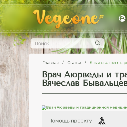
Главная
Статьи
Как я стал вегета
Врач Аюрведы и тр
Вячеслав Бывальце
Помощь проекту