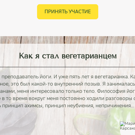
ПРИНЯТЬ УЧАСТИЕ
Как я стал вегетарианцем
я преподаватель йоги. И уже пять лет я вегетарианка. К
ое, это был какой-то внутренний позыв. Я занималась 
анами, меня интересовало только тело. Философия йог
 в то время вокруг меня постоянно ходили разговоры о 
 принцип ахимсы, принцип неубиения, непричинения...
полностью
полностью
полностью
полностью
полностью
полностью
полностью