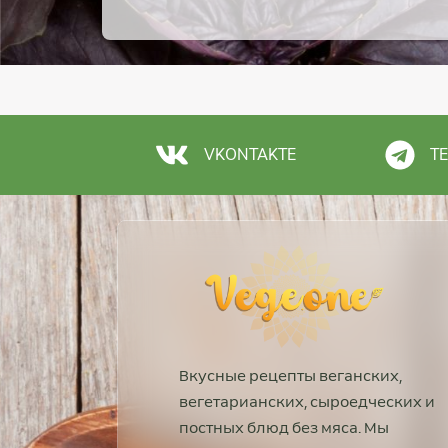
VKONTAKTE
T
Вкусные рецепты веганских,
вегетарианских, сыроедческих и
постных блюд без мяса. Мы