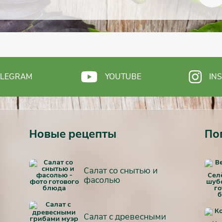
ELEGRAM
YOUTUBE
IN
Новые рецепты
По
Салат со снытью и
фасолью
Салат с древесными