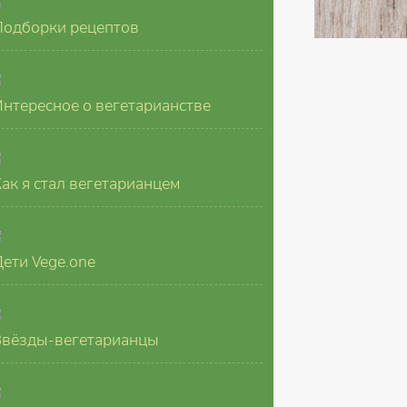
Подборки рецептов
Интересное о вегетарианстве
Как я стал вегетарианцем
Дети Vege.one
Звёзды-вегетарианцы