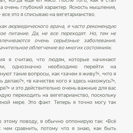
л, когда ещё ел мясо. После того, как я стал
а очень глубокий характер. Ясность мышления,
 все это я списываю на вегетарианство.
ак аюрведического врача, я часто рекомендую
е питание. Да, не все переходят. Но, тем не
злечиваются очень серьёзные заболевания.
начительное облегчение во многих состояниях.
ия я считаю, что людям, которые начинают
ии, однозначно необходимо перейти на
нуют такие вопросы, как «зачем я живу?», «кто я
есь делаю?», «в качестве кого я здесь нахожусь?»,
мире?» и это действительно очень важные для вас
ндую переходить на вегетарианство, поскольку
ной мере. Это факт. Теперь я точно могу так
о этому поводу, я обычно оппонирую так: «Всё
с чем сравнить, потому что я знаю, как быть