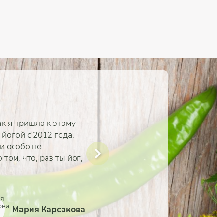
ак я пришла к этому
йогой с 2012 года.
и особо не
том, что, раз ты йог,
Мария Карсакова
Семья Котельниковых
Александр Назаренко
Вячеслав Бывальцев
Сморгунова Ксения
Евгений Дынько
Алексей Исаков
Алина Путова