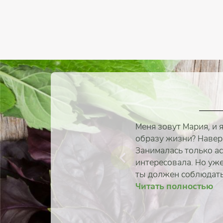
Меня зовут Мария, и 
образу жизни? Наверн
Занималась только ас
интересовала. Но уже
ты должен соблюдать
Читать полностью
Читать 
Читать 
Читать 
Читать 
Читать 
Читать 
Читать 