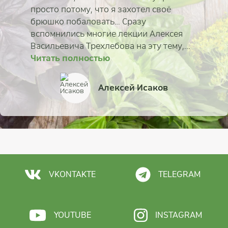
просто потому, что я захотел своё
брюшко побаловать… Сразу
вспомнились многие лекции Алексея
Читать полностью
Васильевича Трехлебова на эту тему,...
Читать полностью
Читать полностью
Читать полностью
Читать полностью
Читать полностью
Читать полностью
Читать полностью
Сморгунова Ксения
Александр Иванов
Вадим Левашов
Илья Белов
Алексей Исаков
Светлана (Евпатория
Елена Наймиллер
Алина Тимонина
VKONTAKTE
TELEGRAM
YOUTUBE
INSTAGRAM