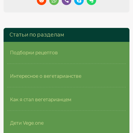
Cтатьи по разделам
Подборки рецептов
Интересное о вегетарианстве
Как я стал вегетарианцем
Дети Vege.one