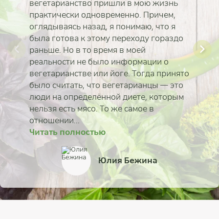
вегетарианство пришли в мою жизнь
практически одновременно. Причем,
оглядываясь назад, я понимаю, что я
была готова к этому переходу гораздо
раньше. Но в то время в моей
реальности не было информации о
вегетарианстве или йоге. Тогда принято
было считать, что вегетарианцы — это
люди на определённой диете, которым
нельзя есть мясо. То же самое в
отношении...
Читать полностью
Читать полностью
Читать полностью
Читать полностью
Читать полностью
Читать полностью
Читать полностью
Читать полностью
Татьяна Фунтякова
Юлия Бежина
Екатерина Коротка
Татьяна Тычинская
Михаил Дмитриев
Мария Казанцева
Зоя Кабирова
Анна Катрич