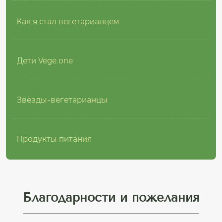
Как я стал вегетарианцем
Дети Vege.one
Звёзды-вегетарианцы
Продукты питания
Благодарности и пожелания