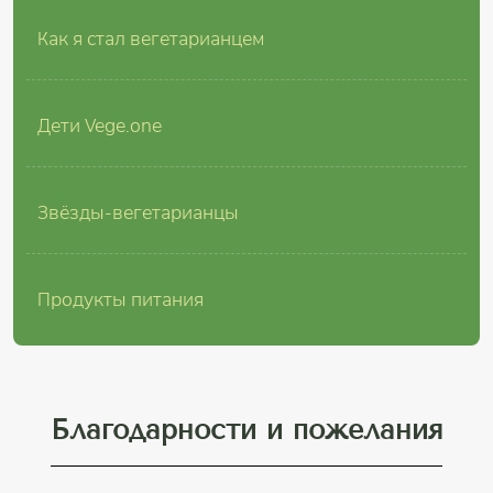
Как я стал вегетарианцем
Дети Vege.one
Звёзды-вегетарианцы
Продукты питания
Благодарности и пожелания