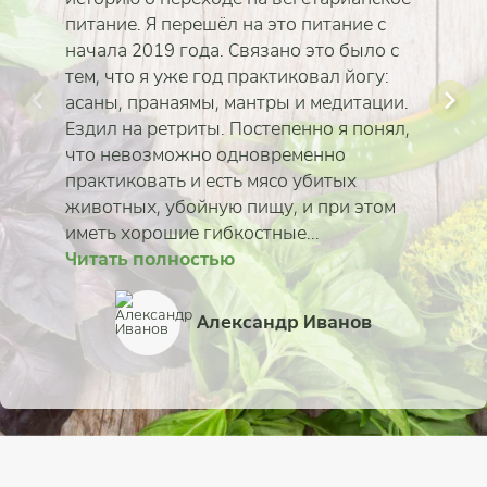
питание. Я перешёл на это питание с
начала 2019 года. Связано это было с
тем, что я уже год практиковал йогу:
асаны, пранаямы, мантры и медитации.
Ездил на ретриты. Постепенно я понял,
что невозможно одновременно
практиковать и есть мясо убитых
животных, убойную пищу, и при этом
иметь хорошие гибкостные...
Читать полностью
Читать полностью
Читать полностью
Читать полностью
Читать полностью
Читать полностью
Читать полностью
Читать полностью
Александр Иванов
Ирина Павловская
Наталья Пономарёв
Юлия Скрынникова
Айгерим Тастанова
Мария Казанцева
Алина Тимонина
Анна Катрич