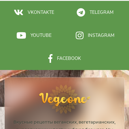
VKONTAKTE
TELEGRAM
YOUTUBE
INSTAGRAM
FACEBOOK
Вкусные рецепты веганских, вегетарианских,