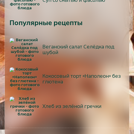
Суп со снытью и фасолью
Популярные рецепты
Веганский салат Селёдка под
шубой
Кокосовый торт «Наполеон» без
глютена
Хлеб из зелёной гречки